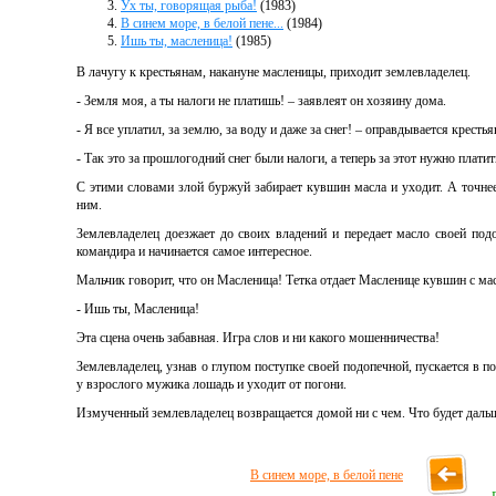
Ух ты, говорящая рыба!
(1983)
В синем море, в белой пене...
(1984)
Ишь ты, масленица!
(1985)
В лачугу к крестьянам, накануне масленицы, приходит землевладелец.
- Земля моя, а ты налоги не платишь! – заявлеят он хозяину дома.
- Я все уплатил, за землю, за воду и даже за снег! – оправдывается крестья
- Так это за прошлогодний снег были налоги, а теперь за этот нужно платит
С этими словами злой буржуй забирает кувшин масла и уходит. А точнее
ним.
Землевладелец доезжает до своих владений и передает масло своей подо
командира и начинается самое интересное.
Мальчик говорит, что он Масленица! Тетка отдает Масленице кувшин с ма
- Ишь ты, Масленица!
Эта сцена очень забавная. Игра слов и ни какого мошенничества!
Землевладелец, узнав о глупом поступке своей подопечной, пускается в п
у взрослого мужика лошадь и уходит от погони.
Измученный землевладелец возвращается домой ни с чем. Что будет дальше
В синем море, в белой пене