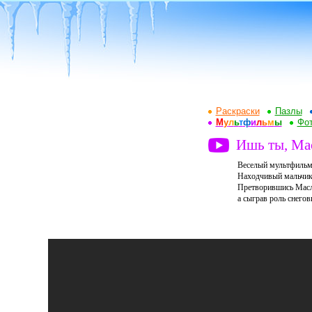
Раскраски
Пазлы
М
у
л
ь
т
ф
и
л
ь
м
ы
Фот
Ишь ты, Ма
Веселый мультфильм
Находчивый мальчик 
Претворившись Масле
а сыграв роль снегов