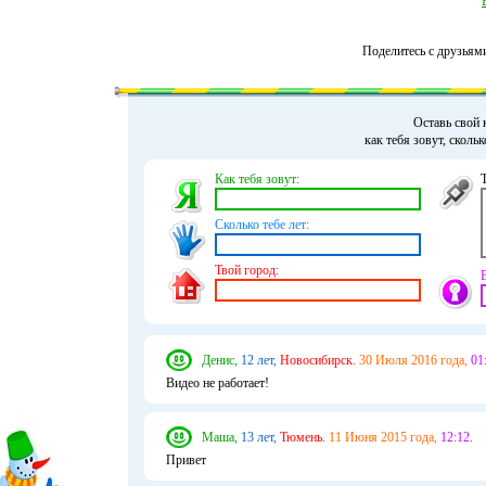
Поделитесь с друзьям
Оставь свой 
как тебя зовут, сколь
Как тебя зовут:
Сколько тебе лет:
Твой город:
Денис,
12 лет,
Новосибирск.
30 Июля 2016 года,
01
Видео не работает!
Маша,
13 лет,
Тюмень.
11 Июня 2015 года,
12:12.
Привет