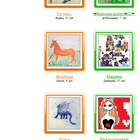
Рисунок:/
👑Каролева кошчк!👑🐱❤
Фаина,
12 лет
🌿Милана🌿,
7 лет
Жеребёнок
Машинки
Настя,
9 лет
Дмитрий,
27 лет
Дракон
Мой выдуманный