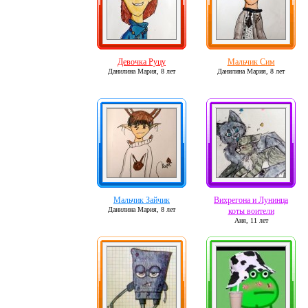
Девочка Руцу
Мальчик Сим
Данилина Мария,
8 лет
Данилина Мария,
8 лет
Мальчик Зайчик
Вихрегона и Лунинца
Данилина Мария,
8 лет
коты воители
Аня,
11 лет