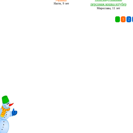
Настя,
9 лет
персонаж кошка ютубер
Мирослава,
11 лет
«
1
2