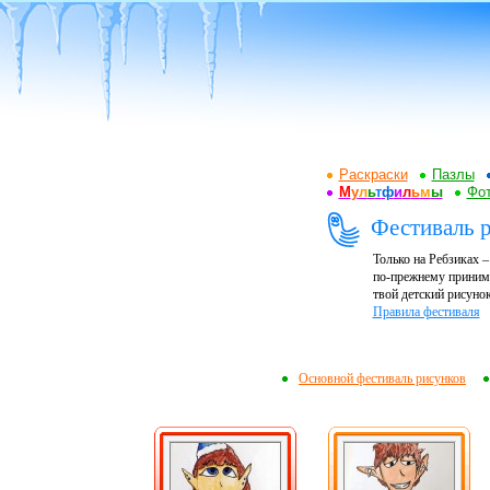
Раскраски
Пазлы
М
у
л
ь
т
ф
и
л
ь
м
ы
Фот
Фестиваль 
Только на Ребзиках 
по-прежнему принима
твой детский рисунок
Правила фестиваля
Основной фестиваль рисунков