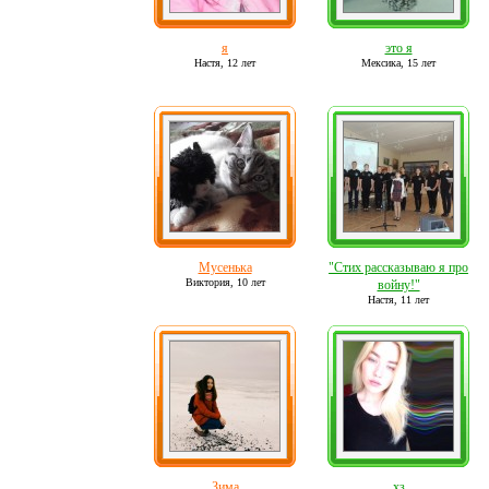
я
это я
Настя,
12 лет
Мексика,
15 лет
Мусенька
"Стих рассказываю я про
Виктория,
10 лет
войну!"
Настя,
11 лет
Зима
хз