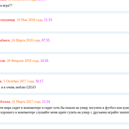
а игра!!!
опушниця.
10 Мая 2018 года,
11:33.
ыбинск.
24 Марта 2018 года,
07:55.
сия.
28 Февраля 2018 года,
14:10.
к.
5 Октября 2017 года,
16:17.
м и я очень люблю LEGO
Москва.
31 Марта 2017 года,
12:14.
дети мира сидят в компьютере и сидят хоть бы пошли на улицу погулять в футбол или кук
хорошего в компьютере слушайте меня идите гулять на улицу с друзьями играйте хватит 