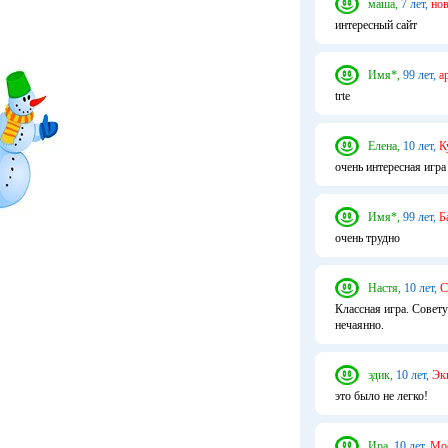
маша,
7 лет,
нов
интересный сайт
Имя*,
99 лет,
а
trte
Елена,
10 лет,
К
очень интересная игра
Имя*,
99 лет,
Б
очень трудно
Настя,
10 лет,
С
Классная игра. Совету
нечаянно.
эдик,
10 лет,
Эк
это было не легко!
Ира,
10 лет,
Мос