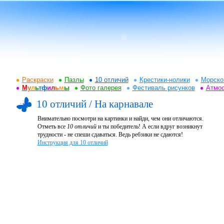
Раскраски
Пазлы
10 отличий
Крестики-нолики
Морско
М
у
л
ь
т
ф
и
л
ь
м
ы
Фото галерея
Фестиваль рисунков
Атмо
10 отличий / На карнавале
Внимательно посмотри на картинки и найди, чем они отличаются.
Отметь все
10 отличий
и ты победитель! А если вдруг возникнут
трудности - не спеши сдаваться. Ведь ребзики не сдаются!
Инструкция для 10 отличий