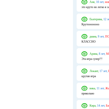
Аня,
10 лет,
но
это круто но легко я з
Екатерина,
12 л
Крутоооооооо
диана,
9 лет,
ПО
КЛАССНО
Арина,
8 лет,
Мо
Эта игра супер!!!
Локант,
17 лет,
крутая игра
вика,
11 лет,
Жа
прикольно
Кира,
14 лет,
Ба