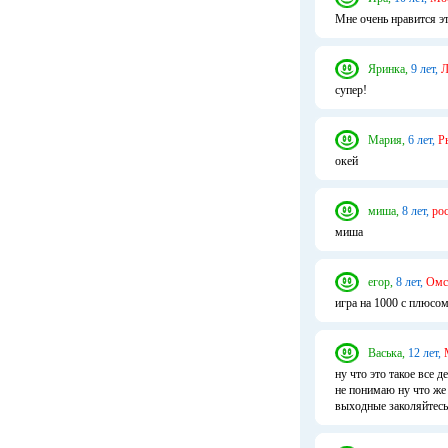
Мне очень нравится эт
Яринка,
9 лет,
Л
супер!
Мария,
6 лет,
Р
окей
миша,
8 лет,
рос
миша
егор,
8 лет,
Омс
игра на 1000 с плюсо
Васька,
12 лет,
ну что это такое все 
не понимаю ну что же 
выходные заколяйтесь