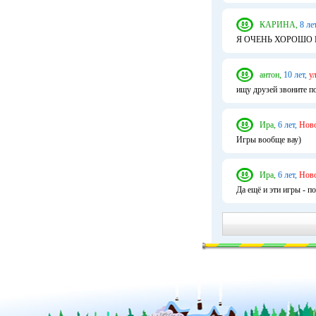
КАРИНА,
8 лет
Я ОЧЕНЬ ХОРОШО 
антон,
10 лет,
у
ищу друзей звоните п
Ира,
6 лет,
Ново
Игры вообще вау)
Ира,
6 лет,
Ново
Да ещё и эти игры - п