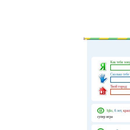
Как тебя зову
Сколько тебе 
Твой город:
hjks,
6 лет,
крас
супер игра