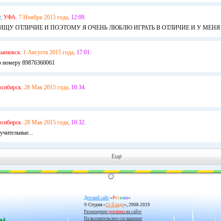
,
УФА.
7 Ноября 2015 года,
12:09.
ИЩУ ОТЛИЧИЕ И ПОЭТОМУ Я ОЧЕНЬ ЛЮБЛЮ ИГРАТЬ В ОТЛИЧИЕ И У МЕНЯ 
льяновск.
1 Августа 2015 года,
17:01.
о номеру 89876360061
сибирск.
28 Мая 2015 года,
10:34.
сибирск.
28 Мая 2015 года,
10:32.
оучительные...
Ещё
Детский сайт
«
Р
е
б
з
и
к
и
»
© Студия «
25-й кадр
», 2008-2019
Размещение
рекламы
на сайте
Пользовательское соглашение