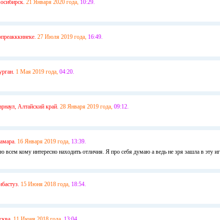
осибирск.
21 Января 2020 года,
10:29.
рпреакккннеке.
27 Июля 2019 года,
16:49.
урган.
1 Мая 2019 года,
04:20.
арнаул, Алтайский край.
28 Января 2019 года,
09:12.
амара.
16 Января 2019 года,
13:39.
ю всем кому интересно находить отличия. Я про себя думаю а ведь не зря зашла в эту и
ибастуз.
15 Июня 2018 года,
18:54.
ква.
11 Июня 2018 года,
13:04.