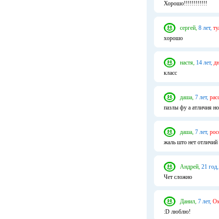
Хорошо!!!!!!!!!!!!
сергей,
8 лет,
ту
хорошо
настя,
14 лет,
дн
класс
даша,
7 лет,
рас
пазлы фу а атличия н
даша,
7 лет,
рос
жаль што нет отличий 
Андрей,
21 год,
Чет сложно
Данил,
7 лет,
Ом
:D люблю!