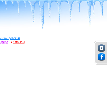
й бой детский
сфера
Отзывы