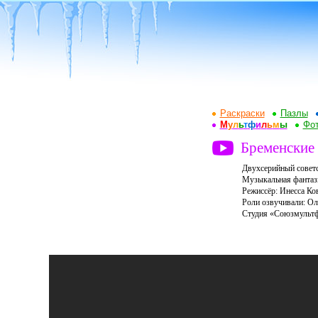
Раскраски
Пазлы
М
у
л
ь
т
ф
и
л
ь
м
ы
Фот
Бременские
Двухсерийный советс
Музыкальная фантази
Режиссёр: Инесса Ко
Роли озвучивали: Ол
Студия «Союзмульт