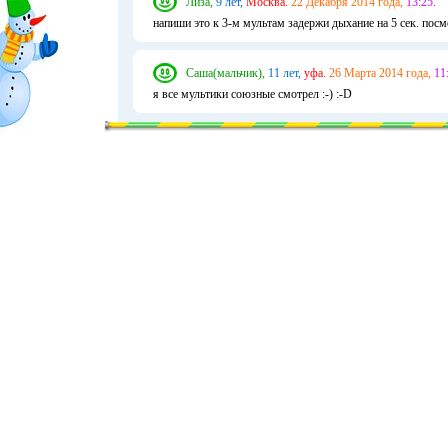
Лиза,
9 лет,
Москва.
22 Декабря 2014 года,
13:25.
напиши это к 3-м мультам задержи дыхание на 5 сек. посм
Саша(мальчик),
11 лет,
уфа.
26 Марта 2014 года,
11
я все мультики союзные смотрел :-) :-D