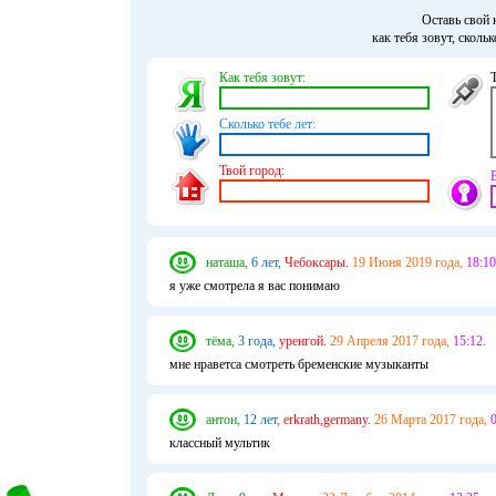
Оставь свой 
как тебя зовут, сколь
Как тебя зовут:
Сколько тебе лет:
Твой город:
наташа,
6 лет,
Чебоксары.
19 Июня 2019 года,
18:10
я уже смотрела я вас понимаю
тёма,
3 года,
уренгой.
29 Апреля 2017 года,
15:12.
мне нраветса смотреть бременские музыканты
антон,
12 лет,
erkrath,germany.
26 Марта 2017 года,
0
классный мультик