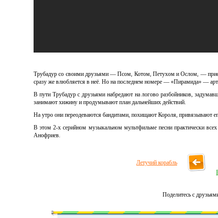
Трубадур со своими друзьями — Псом, Котом, Петухом и Ослом, — приез
сразу же влюбляется в неё. Но на последнем номере — «Пирамида» — арти
В пути Трубадур с друзьями набредают на логово разбойников, задумавши
занимают хижину и продумывают план дальнейших действий.
На утро они переодеваются бандитами, похищают Короля, привязывают его 
В этом 2-х серийном музыкальном мультфильме песни практически всех г
Анофриев.
Летучий корабль
Поделитесь с друзьям