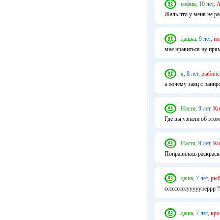
софия,
10 лет,
А
Жаль что у меня не ра
дашка,
9 лет,
но
мне нравиться ну прям
я,
8 лет,
рыбинс
а почему заяц с папир
Настя,
9 лет,
Ки
Где вы узнали об этом
Настя,
9 лет,
Ки
Понравилась раскраска
даша,
7 лет,
рыб
сссссссссуууууперрр !!!
даша,
7 лет,
кро