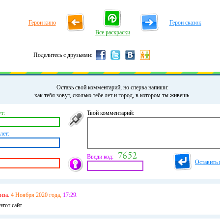
Герои кино
Герои сказок
Все раскраски
Поделитесь с друзьями:
Оставь свой комментарий, но сперва напиши:
как тебя зовут, сколько тебе лет и город, в котором ты живешь.
т:
Твой комментарий:
лет:
Введи код:
Оставить 
нза.
4 Ноября 2020 года,
17:29.
этот сайт