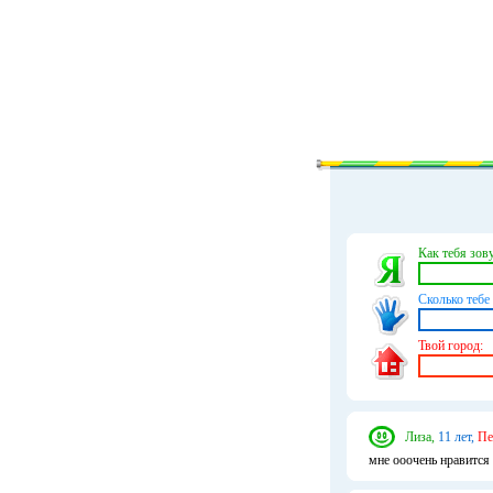
Как тебя зову
Сколько тебе 
Твой город:
Лиза,
11 лет,
Пе
мне ооочень нравится 