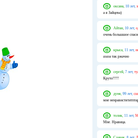
оксана,
10 лет,
а я Зайцева)
Айтан,
10 лет,
о
очень большшое спас
крыса,
11 лет,
н
азаза так ржачно
сергей,
7 лет,
ту
Круто!!!!!
дуня,
99 лет,
сш
мне ненравистятитпта
толик,
11 лет,
М
Мне. Нравица.
Славик,
8 лет,
Д