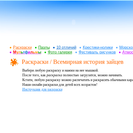
Раскраски
Пазлы
10 отличий
Крестики-нолики
Морско
М
у
л
ь
т
ф
и
л
ь
м
ы
Фото галерея
Фестиваль рисунков
Атмо
Раскраски / Всемирная история зайцев
Выбери любую раскраску и нажми на нее мышкой.
После того, как
раскраска
полностью загрузится, можно начинать.
Кстати, любую раскраску можно распечатать и раскрасить обычными ка
Наши онлайн раскраски для детей всех возрастов!
Инструкция для раскраски