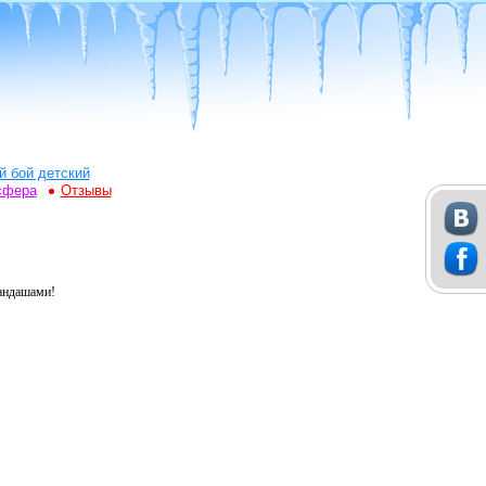
й бой детский
сфера
Отзывы
рандашами!