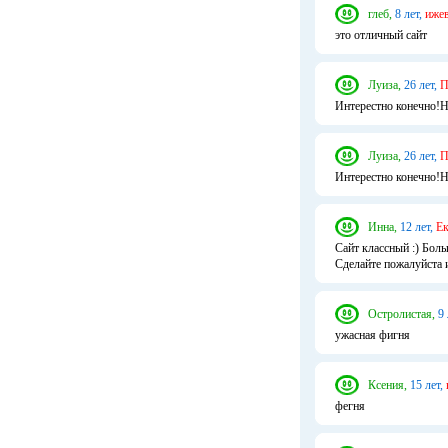
глеб,
8 лет,
ижев
это отличный сайт
Луиза,
26 лет,
П
Интерестно конечно!Но
Луиза,
26 лет,
П
Интерестно конечно!Но
Инна,
12 лет,
Ек
Сайт классный :) Бол
Сделайте пожалуйста 
Остролистая,
9 
ужасная фигня
Ксения,
15 лет,
фегня