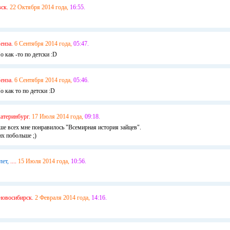
ск.
22 Октября 2014 года,
16:55.
енза.
6 Сентября 2014 года,
05:47.
 как -то по детски :D
енза.
6 Сентября 2014 года,
05:46.
 как то по детски :D
атеринбург.
17 Июля 2014 года,
09:18.
ьше всех мне понравилось "Всемирная история зайцев".
их побольше ;)
лет,
....
15 Июля 2014 года,
10:56.
новосибирск.
2 Февраля 2014 года,
14:16.