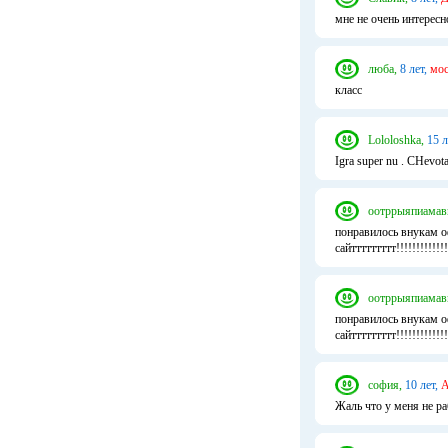
мне не очень интересн
люба,
8 лет,
мос
класс
Lololoshka,
15 л
Igra super nu . CHevota
оотррыяпиамав
понравилось внукам офиге
сайттттттттт!!!!!!!!!!!!!!!
оотррыяпиамав
понравилось внукам офиге
сайттттттттт!!!!!!!!!!!!!!!
софия,
10 лет,
А
Жаль что у меня не ра