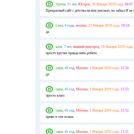
Артем,
11 лет,
Югорск.
26 Января 2019 года,
04:07.
Прекрасный сайт с детства на нем рисовал, но забыл.И н
Сева,
4 года,
москва.
23 Января 2019 года,
19:24.
да
катя,
7 лет,
нижний новгород.
18 Января 2019 года,
просто крутяк правда вить ребята
саша,
41 год,
Москва.
1 Января 2019 года,
15:54.
да
саша,
41 год,
Москва.
1 Января 2019 года,
15:53.
просто класс
саша,
41 год,
Москва.
1 Января 2019 года,
15:52.
приве в сем ясаша
саша,
41 год,
Москва.
1 Января 2019 года,
15:51.