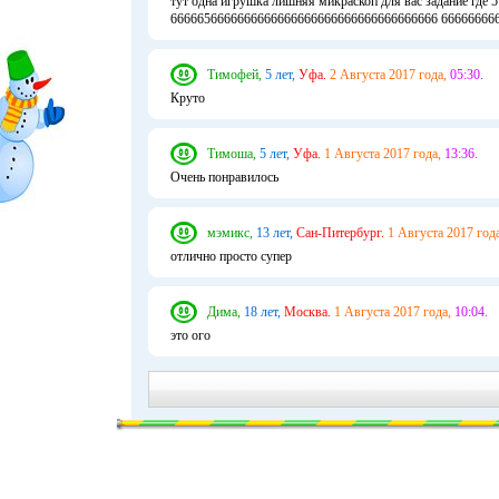
тут одна игрушка лишняя микраскоп для вас задание гд
6666656666666666666666666666666666666666 66666666
Тимофей,
5 лет,
Уфа.
2 Августа 2017 года,
05:30.
Круто
Тимоша,
5 лет,
Уфа.
1 Августа 2017 года,
13:36.
Очень понравилось
мэмикс,
13 лет,
Сан-Питербург.
1 Августа 2017 года
отлично просто супер
Дима,
18 лет,
Москва.
1 Августа 2017 года,
10:04.
это ого