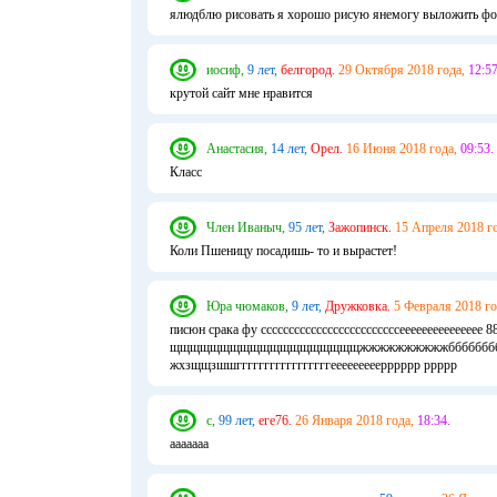
ялюдблю рисовать я хорошо рисую янемогу выложить фот
иосиф,
9 лет,
белгород.
29 Октября 2018 года,
12:57
крутой сайт мне нравится
Анастасия,
14 лет,
Орел.
16 Июня 2018 года,
09:53.
Класс
Член Иваныч,
95 лет,
Зажопинск.
15 Апреля 2018 го
Коли Пшеницу посадишь- то и вырастет!
Юра чюмаков,
9 лет,
Дружковка.
5 Февраля 2018 го
писюн срака фу сссссссссссссссссссссссссееееееее
щщщщщщщщщщщщщщщщщщщжжжжжжжжжжббббббббббб б
жхзщщзшшгггггггггггггггггееееееееерррррр ррррр
с,
99 лет,
еге76.
26 Января 2018 года,
18:34.
ааааааа