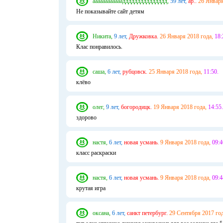
ааааааааааааддддддддддддддд,
59 лет,
ар..
26 Января
Не показывайте сайт детям
Никита,
9 лет,
Дружковка.
26 Января 2018 года,
18:
Клас понравилось.
саша,
6 лет,
рубцовск.
25 Января 2018 года,
11:50.
клёво
олег,
9 лет,
богородицк.
19 Января 2018 года,
14:55.
здорово
настя,
6 лет,
новая усмань.
9 Января 2018 года,
09:4
класс раскраски
настя,
6 лет,
новая усмань.
9 Января 2018 года,
09:4
крутая игра
оксана,
6 лет,
санкт петербург.
29 Сентября 2017 год