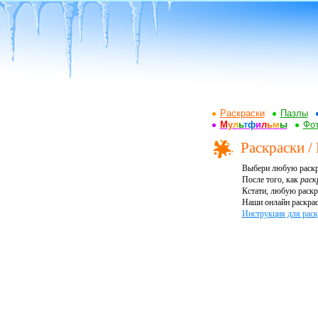
Раскраски
Пазлы
М
у
л
ь
т
ф
и
л
ь
м
ы
Фот
Раскраски /
Выбери любую раскр
После того, как
раск
Кстати, любую раскр
Наши онлайн раскрас
Инструкция для раск