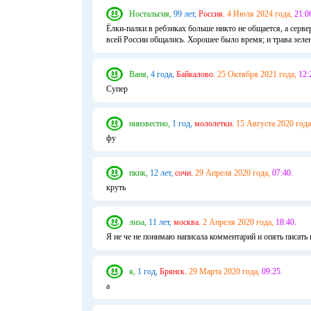
Ностальгия,
99 лет,
Россия.
4 Июля 2024 года,
21:0
Ёлки-палки в ребзиках больше никто не общается, а серв
всей России общались. Хорошее было время; и трава зелене
Ваня,
4 года,
Байкалово.
25 Октября 2021 года,
12:
Супер
ниизвестно,
1 год,
мололетки.
15 Августа 2020 года
фу
пкпк,
12 лет,
сочи.
29 Апреля 2020 года,
07:40.
круть
лиза,
11 лет,
москва.
2 Апреля 2020 года,
18:40.
Я не че не понимаю написала комментарий и опять писать и
я,
1 год,
Брянск.
29 Марта 2020 года,
09:25.
а