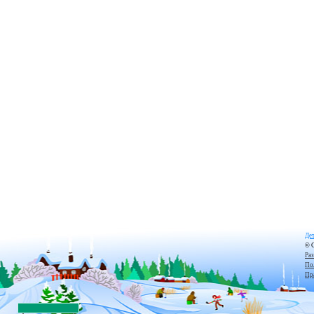
Дет
© 
Ра
По
Пр