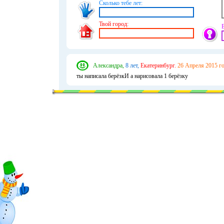
Сколько тебе лет:
Твой город:
Александра,
8 лет,
Екатеринбург.
26 Апреля 2015 го
ты написала берёзкИ а нарисовала 1 берёзку