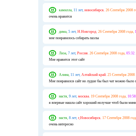
камилла,
11 лет,
новосибирск.
26 Сентября 2008 г
очень нравится
дима,
5 лет,
Н.Новгород.
26 Сентября 2008 года,
мне понравилось собирать пазлы
Лиза,
7 лет,
Россия.
26 Сентября 2008 года,
05:32.
Мне нравится этот сайт
Алина,
11 лет,
Алтайский край.
25 Сентября 2008 
Мне понравился сайт но лудше бы был чат можно было пе
настя,
9 лет,
москва.
19 Сентября 2008 года,
10:58
я впервые нашла сайт хороший нолучше чтоб были мин
настя,
8 лет,
г,Новосибирск.
17 Сентября 2008 год
очень интересно