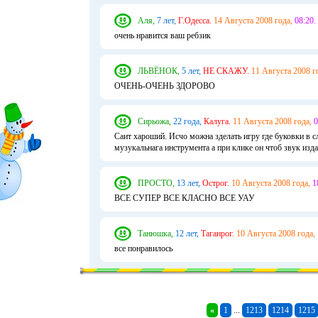
Аля,
7 лет,
Г.Одесса.
14 Августа 2008 года,
08:20.
очень нравится ваш ребзик
ЛЬВЁНОК,
5 лет,
НЕ СКАЖУ.
11 Августа 2008 г
ОЧЕНЬ-ОЧЕНЬ ЗДОРОВО
Сирьожа,
22 года,
Калуга.
11 Августа 2008 года,
0
Саит хароший. Исчо можна зделать игру где буковки в сл
музукальнага инструмента а при клике он чтоб звук изда
ПРОСТО,
13 лет,
Острог.
10 Августа 2008 года,
1
ВСЕ СУПЕР ВСЕ КЛАСНО ВСЕ УАУ
Танюшка,
12 лет,
Таганрог.
10 Августа 2008 года,
все понравилось
«
1
...
1213
1214
1215