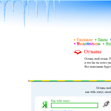
Раскраски
Пазлы
М
у
л
ь
т
ф
и
л
ь
м
ы
Фот
Отзывы
Оставь свой отзыв. Р
и что бы ты хотел ув
Все пожелания будут
Оставь сво
как тебя зовут, скол
Как тебя зовут: