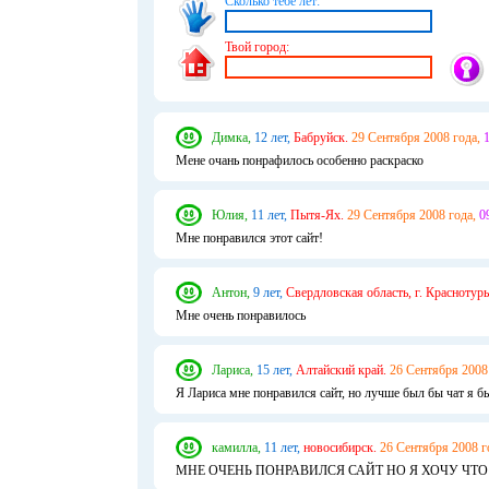
Сколько тебе лет:
Твой город:
Димка,
12 лет,
Бабруйск.
29 Сентября 2008 года,
1
Мене очань понрафилось особенно раскраско
Юлия,
11 лет,
Пытя-Ях.
29 Сентября 2008 года,
0
Мне понравился этот сайт!
Антон,
9 лет,
Свердловская область, г. Краснотурь
Мне очень понравилось
Лариса,
15 лет,
Алтайский край.
26 Сентября 2008 
Я Лариса мне понравился сайт, но лучше был бы чат я б
камилла,
11 лет,
новосибирск.
26 Сентября 2008 г
МНЕ ОЧЕНЬ ПОНРАВИЛСЯ САЙТ НО Я ХОЧУ ЧТ