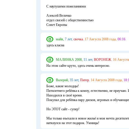
С наулушеми пожеланиями
Алексей Величко
отдел связей с общественностью
Совет Европы
майя,
7 лет,
свечка.
17 Августа 2008 года,
06:16.
здесь класна
МАЛИНКА 2008,
11 лет,
ВОРОНЕЖ.
16 Августа
На этом сайте круто, здесь очень интересно.
Валерий,
35 лет,
Питер.
14 Августа 2008 года,
18:
Боже, какие молодцы!
Пятилетнего ребёнка к компу, естественно, не приучаю.
Находился в своё время.
Покупал для ребёнка пару дисков, игровых и обучающих
Но ЭТОТ сайт - супер!
Мы только въехали в новое жильё и моя мечта десятиле
наткнулся на этот подарок. Умницы!