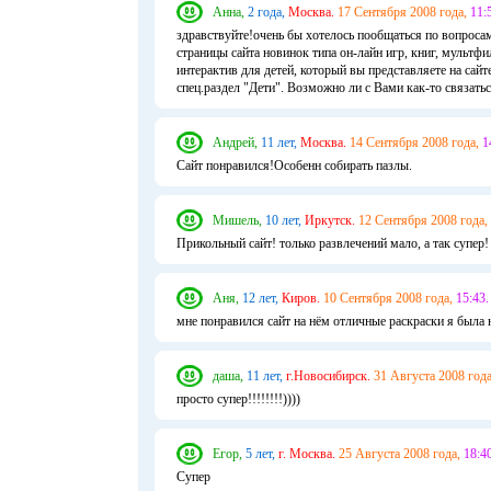
Анна,
2 года,
Москва.
17 Сентября 2008 года,
11:
здравствуйте!очень бы хотелось пообщаться по вопроса
страницы сайта новинок типа он-лайн игр, книг, мультфи
интерактив для детей, который вы представляете на сайте
спец.раздел "Дети". Возможно ли с Вами как-то связатьс
Андрей,
11 лет,
Москва.
14 Сентября 2008 года,
1
Сайт понравился!Особенн собирать пазлы.
Мишель,
10 лет,
Иркутск.
12 Сентября 2008 года,
Прикольный сайт! только развлечений мало, а так супер!
Аня,
12 лет,
Киров.
10 Сентября 2008 года,
15:43.
мне понравился сайт на нём отличные раскраски я была н
даша,
11 лет,
г.Новосибирск.
31 Августа 2008 года
просто супер!!!!!!!!))))
Егор,
5 лет,
г. Москва.
25 Августа 2008 года,
18:40
Супер