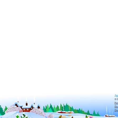
Дет
© 
Ра
По
Пр