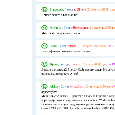
Богданчик,
4 года,
г. Шпола.
25 Августа 2008 года
Привет ребята,я вас люблю!
Эвелина,
10 лет,
г.Волгодонск.
24 Августа 2008 го
Мне очень понравились пазлы.
настя,
11 лет,
самара.
21 Августа 2008 года,
14:31.
класс офигенно пазлы и рисунки супер
Ирина,
34 года,
Киев.
21 Августа 2008 года,
06:19
Я мама мальчика (2,4 года). Сайт просто супер. Но есть
остальном все просто супер!
Aleksey,
26 лет,
Страсбург.
20 Августа 2008 года,
Здраствуйте,
Меня зовут Алексей. Я работаю в Совете Европы в отдел
игра на русском языке, которая называется "World Web 
Если вас заитересует предложение разместить нашу игру 
Oleksii.VELYTCHKO@coe.int, а также Cathie.BURTON@c
.