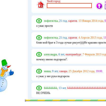
Твой город:
пофигистка,
21 год,
саратов.
13 Января 2014 года,
0
о ужас прости
пофигистка,
21 год,
саратов.
4 Апреля 2013 года,
11
блин мой брат в 3 года лучше рисует))))Не красиво прост
александра,
6 лет,
екатеринбург.
7 Февраля 2013 год
почему имено подгарела?.
миша,
9 лет,
самара.
25 Декабря 2012 года,
19:00.
о ужас у нее рука подгарела
ЬЬЬЬЬЬЬЬ,
13 лет,
ЬЬЬЬЬЬЬЬЬЬЬЬЬЬЬЬЬЬЬЬЬЬЬ
НЕ ОЧЕНЬ