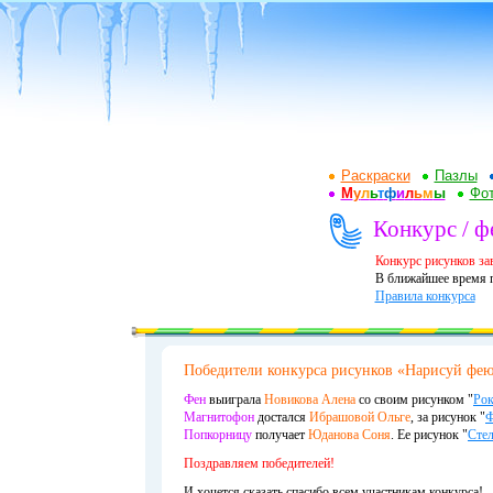
Раскраски
Пазлы
М
у
л
ь
т
ф
и
л
ь
м
ы
Фот
Конкурс / ф
Конкурс рисунков за
В ближайшее время п
Правила конкурса
Победители конкурса рисунков «Нарисуй фею 
Фен
выиграла
Новикова Алена
со своим рисунком "
Рок
Магнитофон
достался
Ибрашовой Ольге
, за рисунок "
Ф
Попкорницу
получает
Юданова Соня
. Ее рисунок "
Стел
Поздравляем победителей!
И хочется сказать спасибо всем участникам конкурса!