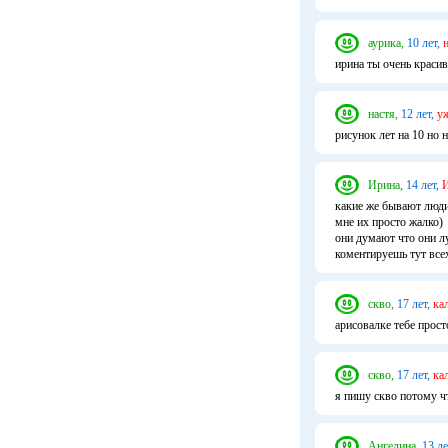
аурика,
10 лет,
ирина ты очень краси
настя,
12 лет,
у
рисунок лет на 10 но н
Ирина,
14 лет,
И
какие же бывают люди
мне их просто жалко)
они думают что они л
коментируешь тут все
скво,
17 лет,
ка
арисовалке тебе прост
скво,
17 лет,
ка
я пишу скво потому чт
Ангелина,
13 ле