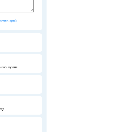
коментарий
фнись лучше!
юда