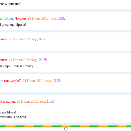
очень приятно!
я,
18 лет,
Лондон.
26 Июля 2012 года,
09:02.
й рисунок, Ирина!
инск.
26 Июля 2012 года,
02:51.
инск.
24 Июля 2012 года,
08:25.
ки про Блум и Стеллу.
ет,
глввулд6в7.
24 Июля 2012 года,
05:38.
Казахстан.
20 Июля 2012 года,
15:57.
иться Муза!
отлично ,я за тебя!