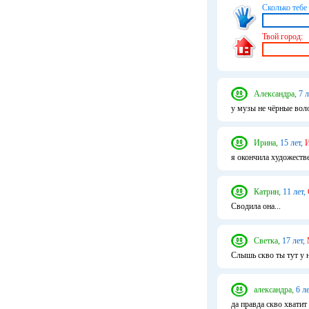
Сколько тебе 
Твой город:
Александра,
7 л
у музы не чёрные вол
Ирина,
15 лет,
И
я окончила художестве
Катрин,
11 лет,
Сводила она...
Светка,
17 лет,
Слышь скво ты тут у н
александра,
6 ле
да правда скво хватит