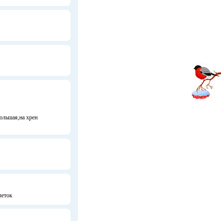
большая,на хрен
леток