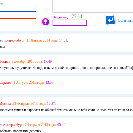
лет:
Введи код:
Оставить 
ет,
Екатеринбург.
11 Января 2014 года,
14:51.
осы
чалки.
5 Декабря 2013 года,
17:49.
нную школу, училась 4 года, и ты мне ещё говоришь ,что я копировала! не гони,окей? о
Саратов.
8 Августа 2013 года,
13:57.
Москва.
23 Февраля 2013 года,
10:37.
ас самая умная и взрослая не обижай тех кто меньше тебя если не нравится то гони от с
т,
екатеринбург.
7 Февраля 2013 года,
05:46.
 обежать маленьких девочек.