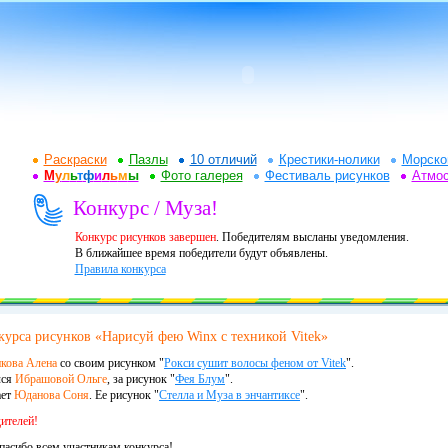
Раскраски
Пазлы
10 отличий
Крестики-нолики
Морско
М
у
л
ь
т
ф
и
л
ь
м
ы
Фото галерея
Фестиваль рисунков
Атмо
Конкурс / Муза!
Конкурс рисунков завершен
. Победителям высланы уведомления.
В ближайшее время победители будут объявлены.
Правила конкурса
курса рисунков «Нарисуй фею Winx с техникой Vitek»
кова Алена
со своим рисунком "
Рокси сушит волосы феном от Vitek
".
лся
Ибрашовой Ольге
, за рисунок "
Фея Блум
".
ает
Юданова Соня
. Ее рисунок "
Стелла и Муза в энчантиксе
".
ителей!
спасибо всем участникам конкурса!