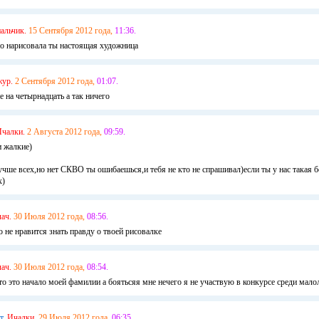
нальчик.
15 Сентября 2012 года,
11:36.
во нарисовала ты настоящая художница
жур.
2 Сентября 2012 года,
01:07.
е на четырнадцать а так ничего
чалки.
2 Августа 2012 года,
09:59.
 жалкие)
учше всех,но нет СКВО ты ошибаешься,и тебя не кто не спрашивал)если ты у нас такая 
х)
лач.
30 Июля 2012 года,
08:56.
о не нравится знать правду о твоей рисовалке
лач.
30 Июля 2012 года,
08:54.
о это начало моей фамилии а боятьсяя мне нечего я не участвую в конкурсе среди мало
т,
Ичалки.
29 Июля 2012 года,
06:35.