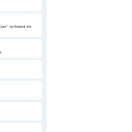
Скво": ты боишся что
а