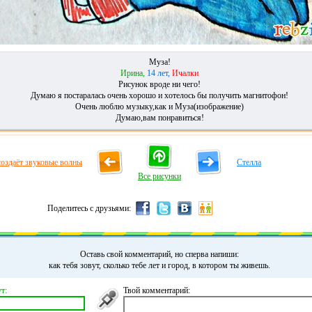
Муза!
Ирина,
14 лет,
Ичалки
Рисунок вроде ни чего!
Думаю я постаралась очень хорошо и хотелось бы получить магнитофон!
Очень люблю музыку,как и Муза(изображение)
Думаю,вам понравиться!
оздаёт звуковые волны
Стелла
Все рисунки
Поделитесь с друзьями:
Оставь свой комментарий, но сперва напиши:
как тебя зовут, сколько тебе лет и город, в котором ты живешь.
т:
Твой комментарий: