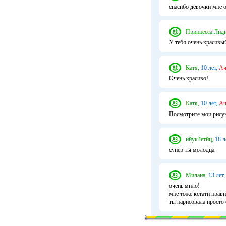
спасибо девочки мне 
Принцесса Лиди
У тебя очень красивы
Катя,
10 лет,
Ач
Очень красиво!
Катя,
10 лет,
Ач
Посмотрите мои рисун
ийук4етйц,
18 л
супер ты молодца
Милана,
13 лет,
очень мило!
мне тоже кстати нрав
ты нарисовала просто 