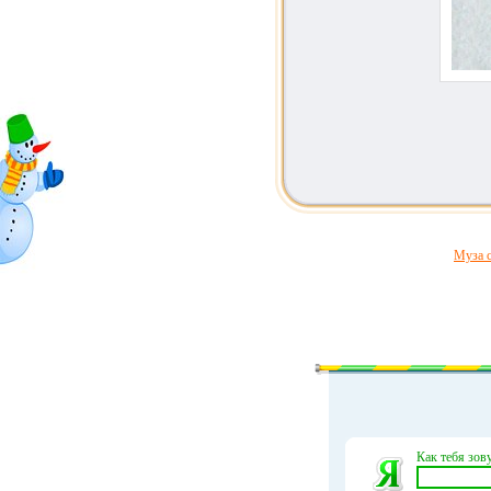
Муза с
Как тебя зову