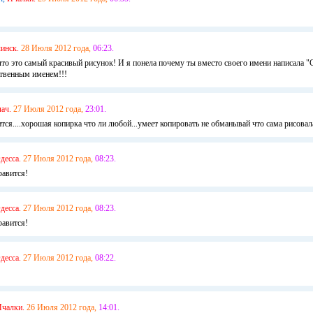
инск.
28 Июля 2012 года,
06:23.
что это самый красивый рисунок! И я понела почему ты вместо своего имени написала "
ственным именем!!!
лач.
27 Июля 2012 года,
23:01.
тся....хорошая копирка что ли любой...умеет копировать не обманывай что сама рисовал
десса.
27 Июля 2012 года,
08:23.
равится!
десса.
27 Июля 2012 года,
08:23.
равится!
десса.
27 Июля 2012 года,
08:22.
чалки.
26 Июля 2012 года,
14:01.