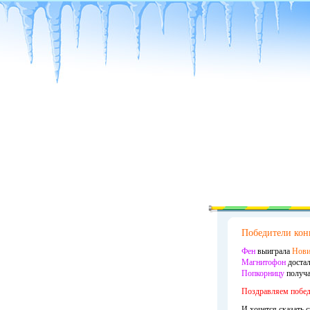
Победители кон
Фен
выиграла
Нови
Магнитофон
доста
Попкорницу
получ
Поздравляем побед
И хочется сказать 