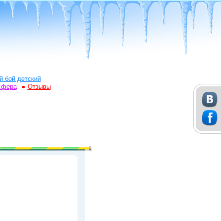
й бой детский
сфера
Отзывы