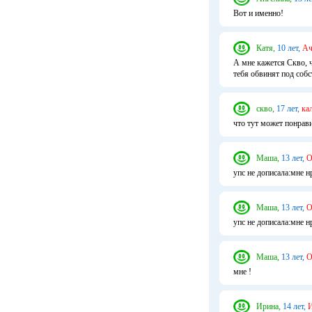
Вот и именно!
Катя,
10 лет,
Ач
А мне кажется Скво, 
тебя обвинят под соб
скво,
17 лет,
ка
что тут может понрави
Маша,
13 лет,
О
упс не дописала:мне н
Маша,
13 лет,
О
упс не дописала:мне н
Маша,
13 лет,
О
мне !
Ирина,
14 лет,
И