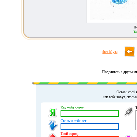
Н
То
фея Муза
Поделитесь с друзьям
Оставь свой 
как тебя зовут, сколь
Как тебя зовут:
Сколько тебе лет:
Твой город: