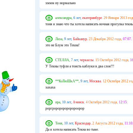
хммм ну нормально
александра,
6 лет,
екатеринбург.
29 Января 2013 год
тоня я знаю что ты хотела написать ночная прогулка текн
Лиза,
9 лет,
Байканур.
23 Декабря 2012 года,
07:07.
это не Блум это Текна!
СТЕЛЛА,
7 лет,
черкассы.
15 Октября 2012 года,
16
У Текны туфли а тоисть каблуки в два слоя!!!
**КаТюШкА**,
9 лет,
Москва.
12 Октября 2012 го
хахаха
ира,
10 лет,
Ачинск.
4 Октября 2012 года,
12:15.
роргроророророророорор
Тоня,
10 лет,
Краснодар.
2 Августа 2012 года,
11:10
Да я хотела написать Текна во тьме.