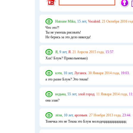
Hatsune Miku,
15 лет,
Vocaloid.
21 Октября 2016 год
Что это?!
Ты не умеешь рисовать!
Не берись за это дело никогда!
Я,
9 лет,
Я.
21 Апреля 2015 года,
15:57.
Хах! Блум? Прикольненько)
кэти,
10 лет,
Луганск.
30 Января 2014 года,
19:03.
а это разве Блум? Это текна!
ведьма,
55 лет,
злой город.
11 Января 2014 года,
11
она злая?
лёля,
10 лет,
арсеньев.
27 Ноября 2013 года,
23:44.
Тонечка это не Текна это Блум молодеццццццццццццц