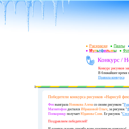
Раскраски
Пазлы
М
у
л
ь
т
ф
и
л
ь
м
ы
Фот
Конкурс / Н
Конкурс рисунков за
В ближайшее время п
Правила конкурса
Победители конкурса рисунков «Нарисуй фею 
Фен
выиграла
Новикова Алена
со своим рисунком "
Рок
Магнитофон
достался
Ибрашовой Ольге
, за рисунок "
Ф
Попкорницу
получает
Юданова Соня
. Ее рисунок "
Стел
Поздравляем победителей!
И хочется сказать спасибо всем участникам конкурса!