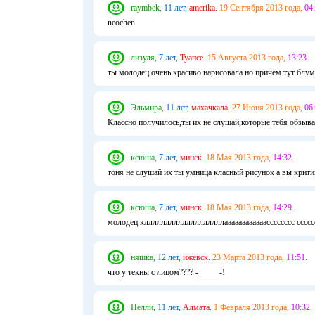
raymbek,
11 лет,
amerika.
19 Сентября 2013 года,
04:
neochen
лизуля,
7 лет,
Туапсе.
15 Августа 2013 года,
13:23.
ты молодец очень красиво нарисовала но причём тут блум
Эльмира,
11 лет,
махачкала.
27 Июня 2013 года,
06:
Классно получилось,ты их не слушай,которые тебя обзыва
ксюша,
7 лет,
минск.
18 Мая 2013 года,
14:32.
тоня не слушай их ты умница класный рисунок а вы критикават
ксюша,
7 лет,
минск.
18 Мая 2013 года,
14:29.
молодец клллллллллллллллллллаааааааааааасссссссс ссссс
няшка,
12 лет,
ижевск.
23 Марта 2013 года,
11:51.
что у текны с лицом???? -_____-!
Нелли,
11 лет,
Алмата.
1 Февраля 2013 года,
10:32.