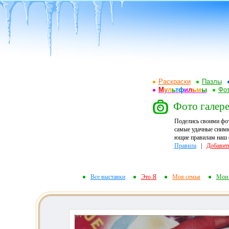
Раскраски
Пазлы
М
у
л
ь
т
ф
и
л
ь
м
ы
Фот
Фото галере
Поделись своими фо
самые удачные снимк
ющие правилам наш ф
Правила
|
Добавит
Все выставки
Это Я
Моя семья
Мои 