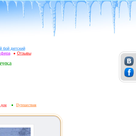
й бой детский
сфера
Отзывы
енка
 дом
Путешествия