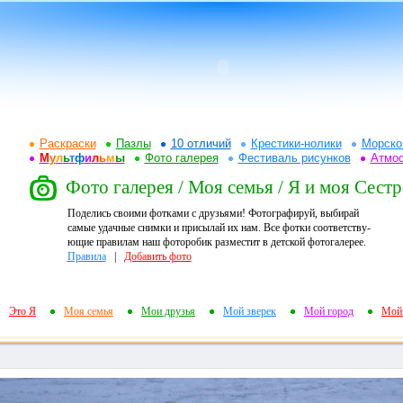
Раскраски
Пазлы
10 отличий
Крестики-нолики
Морско
М
у
л
ь
т
ф
и
л
ь
м
ы
Фото галерея
Фестиваль рисунков
Атмо
Фото галерея / Моя семья / Я и моя Сестр
Поделись своими фотками с друзьями! Фотографируй, выбирай
самые удачные снимки и присылай их нам. Все фотки соответству-
ющие правилам наш фоторобик разместит в детской фотогалерее.
Правила
|
Добавить фото
Это Я
Моя семья
Мои друзья
Мой зверек
Мой город
Мой