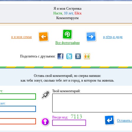
Я и моя Сестренка
Настя,
10 лет,
Ейск
Комментируем
я и моя семья
я,тётя,и дядя
Все фотографии
Поделитесь с друзьями:
Оставь свой комментарий, но сперва напиши:
как тебя зовут, сколько тебе лет и город, в котором ты живешь.
т:
Твой комментарий:
лет:
Введи код:
Оставить 