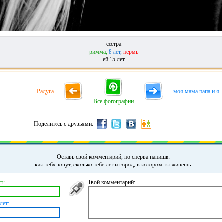
сестра
римма,
8 лет,
пермь
ей 15 лет
Радуга
моя мама папа и я
Все фотографии
Поделитесь с друзьями:
Оставь свой комментарий, но сперва напиши:
как тебя зовут, сколько тебе лет и город, в котором ты живешь.
т:
Твой комментарий:
лет: