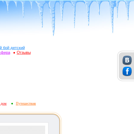
й бой детский
сфера
Отзывы
 дом
Путешествия