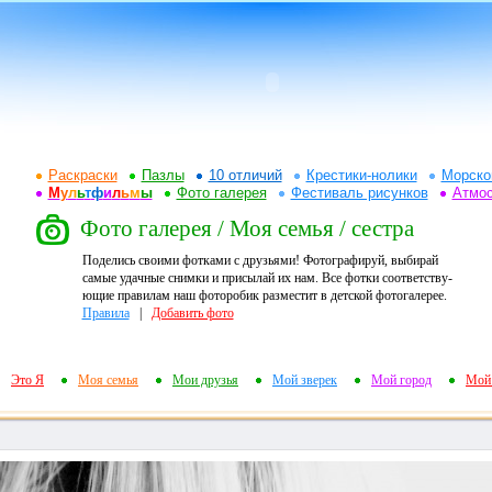
Раскраски
Пазлы
10 отличий
Крестики-нолики
Морско
М
у
л
ь
т
ф
и
л
ь
м
ы
Фото галерея
Фестиваль рисунков
Атмо
Фото галерея / Моя семья / сестра
Поделись своими фотками с друзьями! Фотографируй, выбирай
самые удачные снимки и присылай их нам. Все фотки соответству-
ющие правилам наш фоторобик разместит в детской фотогалерее.
Правила
|
Добавить фото
Это Я
Моя семья
Мои друзья
Мой зверек
Мой город
Мой