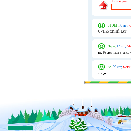
Твой город:
БРЭЕН,
8 лет,
СУПЕРСКИЙЧАТ
Лера,
17 лет,
Мо
не, 99 лет ,иди в м.нд
не,
99 лет,
моги
уродка