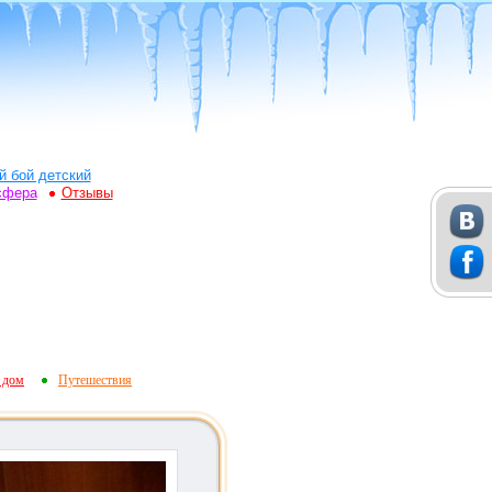
й бой детский
сфера
Отзывы
 дом
Путешествия