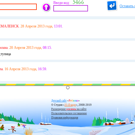
Введи код:
Оставить 
СМАЛЕНСК.
28 Апреля 2013 года,
13:01.
сква.
20 Апреля 2013 года,
08:15.
у,тупица
ла.
16 Апреля 2013 года,
16:59.
Детский сайт
«
Р
е
б
з
и
к
и
»
© Студия «
25-й кадр
», 2008-2019
Размещение
рекламы
на сайте
Пользовательское соглашение
Правовая информация