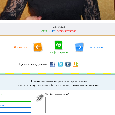
мая мама
саша,
7 лет,
березнеговатое
Я и папуся
моя семья
Все фотографии
Поделитесь с друзьями:
Оставь свой комментарий, но сперва напиши:
как тебя зовут, сколько тебе лет и город, в котором ты живешь.
т:
Твой комментарий:
лет: