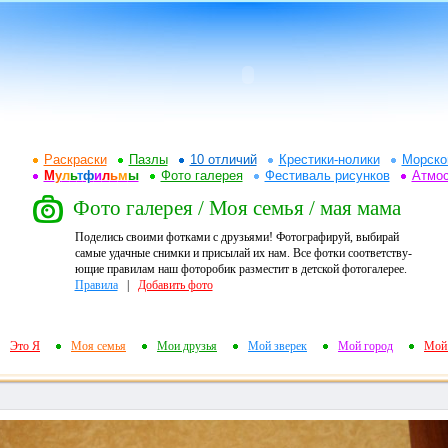
Раскраски
Пазлы
10 отличий
Крестики-нолики
Морско
М
у
л
ь
т
ф
и
л
ь
м
ы
Фото галерея
Фестиваль рисунков
Атмо
Фото галерея / Моя семья / мая мама
Поделись своими фотками с друзьями! Фотографируй, выбирай
самые удачные снимки и присылай их нам. Все фотки соответству-
ющие правилам наш фоторобик разместит в детской фотогалерее.
Правила
|
Добавить фото
Это Я
Моя семья
Мои друзья
Мой зверек
Мой город
Мой