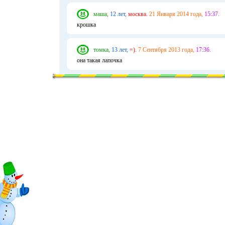
маша,
12 лет,
москва.
21 Января 2014 года,
15:37.
крошка
томка,
13 лет,
=).
7 Сентября 2013 года,
17:36.
она такая лапочка