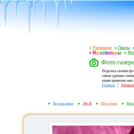
Раскраски
Пазлы
М
у
л
ь
т
ф
и
л
ь
м
ы
Фот
Фото галере
Поделись своими фо
самые удачные снимк
ющие правилам наш ф
Правила
|
Добавит
Все выставки
Это Я
Моя семья
Мои 