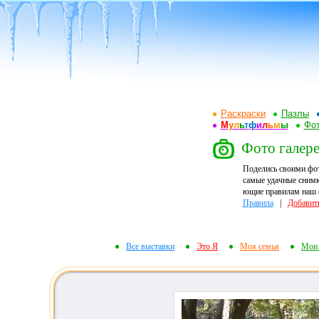
Раскраски
Пазлы
М
у
л
ь
т
ф
и
л
ь
м
ы
Фот
Фото галере
Поделись своими фо
самые удачные снимк
ющие правилам наш ф
Правила
|
Добавит
Все выставки
Это Я
Моя семья
Мои 