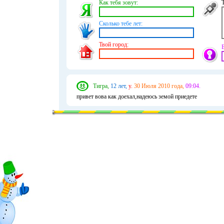
Как тебя зовут:
Сколько тебе лет:
Твой город:
Тигра,
12 лет,
у.
30 Июля 2010 года,
09:04.
привет вова как доехал,надеюсь земой приедете