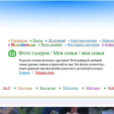
Раскраски
Пазлы
10 отличий
Крестики-нолики
Морско
М
у
л
ь
т
ф
и
л
ь
м
ы
Фото галерея
Фестиваль рисунков
Атмо
Фото галерея / Моя семья / моя семья
Поделись своими фотками с друзьями! Фотографируй, выбирай
самые удачные снимки и присылай их нам. Все фотки соответству-
ющие правилам наш фоторобик разместит в детской фотогалерее.
Правила
|
Добавить фото
Это Я
Моя семья
Мои друзья
Мой зверек
Мой город
Мой