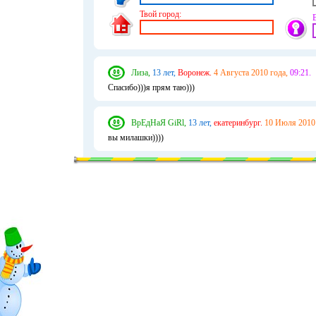
Твой город:
Лиза,
13 лет,
Воронеж.
4 Августа 2010 года,
09:21.
Спасибо)))я прям таю)))
ВрЕдНаЯ GiRl,
13 лет,
екатеринбург.
10 Июля 2010 
вы милашки))))