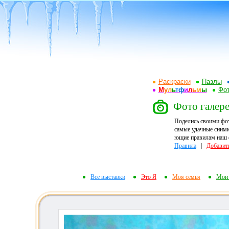
Раскраски
Пазлы
М
у
л
ь
т
ф
и
л
ь
м
ы
Фот
Фото галере
Поделись своими фо
самые удачные снимк
ющие правилам наш ф
Правила
|
Добавит
Все выставки
Это Я
Моя семья
Мои 