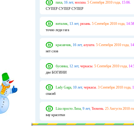
паха,
16 лет,
москва.
5 Сентября 2010 года,
15:06.
СУПЕР СУПЕР СУПЕР
виталик,
13 лет,
рязань.
5 Сентября 2010 года,
14:58
точно леди гага
красавчик,
16 лет,
алушта.
5 Сентября 2010 года,
14
нет слов
бусинка,
12 лет,
черкасы.
5 Сентября 2010 года,
14:
две БОГИНИ
Lady Gaga,
10 лет,
черкасы.
3 Сентября 2010 года,
1
спасиб
Liza просто Лиза,
9 лет,
Тюмень.
25 Августа 2010 го
вау красотки