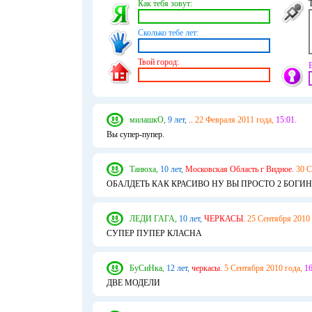
Как тебя зовут:
Сколько тебе лет:
Твой город:
милашкО,
9 лет,
..
22 Февраля 2011 года,
15:01.
Вы супер-пупер.
Танюха,
10 лет,
Московская Область г Видное.
30 С
ОБАЛДЕТЬ КАК КРАСИВО НУ ВЫ ПРОСТО 2 БОГИ
ЛЕДИ ГАГА,
10 лет,
ЧЕРКАСЫ.
25 Сентября 2010 
СУПЕР ПУПЕР КЛАСНА
БуСиНка,
12 лет,
черкасы.
5 Сентября 2010 года,
16
ДВЕ МОДЕЛИ