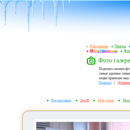
Раскраски
Пазлы
М
у
л
ь
т
ф
и
л
ь
м
ы
Фот
Фото галере
Поделись своими фо
самые удачные снимк
ющие правилам наш ф
Правила
|
Добавит
Все выставки
Это Я
Моя семья
Мои 