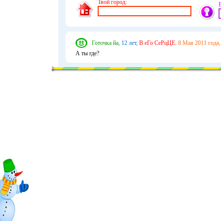
Твой город:
Готочка йа,
12 лет,
В еГо СеРцЦЕ.
8 Мая 2011 года,
А ты где?