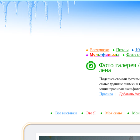
Раскраски
Пазлы
10
М
у
л
ь
т
ф
и
л
ь
м
ы
Фото г
Фото галерея /
лена
Поделись своими фоткам
самые удачные снимки и 
ющие правилам наш фотор
Правила
|
Добавить фо
Все выставки
Это Я
Моя семья
Мои 