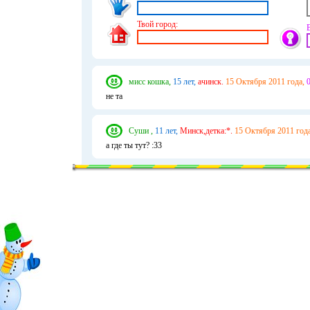
Твой город:
мисс кошка,
15 лет,
ачинск.
15 Октября 2011 года,
0
не та
Суши ,
11 лет,
Минск,детка:*.
15 Октября 2011 года
а где ты тут? :33