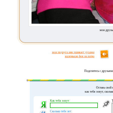
мои друзья
моя подруга аня пшикает духами
маленькая фея на витю
Поделитесь с друзьям
Оставь свой 
как тебя зовут, сколь
Как тебя зовут:
Сколько тебе лет: