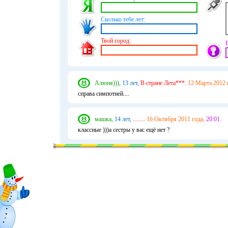
Сколько тебе лет:
Твой город:
Алюня))),
13 лет,
В стране Лета***.
12 Марта 2012 
справа симпотней....
машка,
14 лет,
........
16 Октября 2011 года,
20:01.
классные )))а сестры у вас ещё нет ?