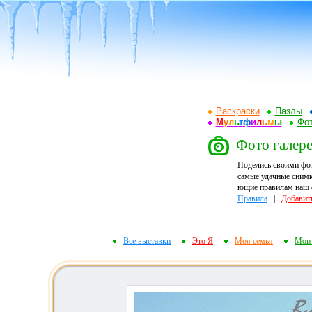
Раскраски
Пазлы
М
у
л
ь
т
ф
и
л
ь
м
ы
Фот
Фото галерея
Поделись своими фо
самые удачные снимк
ющие правилам наш ф
Правила
|
Добавит
Все выставки
Это Я
Моя семья
Мои 