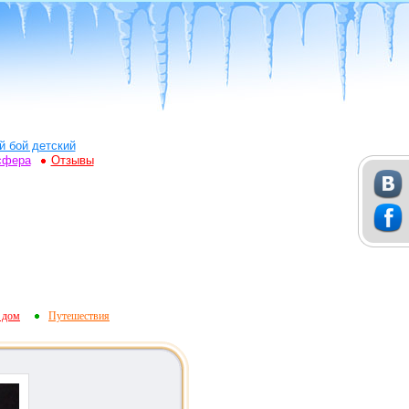
й бой детский
сфера
Отзывы
 дом
Путешествия