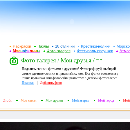
Раскраски
Пазлы
10 отличий
Крестики-нолики
Морско
М
у
л
ь
т
ф
и
л
ь
м
ы
Фото галерея
Фестиваль рисунков
Атмо
Фото галерея / Мои друзья / =*
Поделись своими фотками с друзьями! Фотографируй, выбирай
самые удачные снимки и присылай их нам. Все фотки соответству-
ющие правилам наш фоторобик разместит в детской фотогалерее.
Правила
|
Добавить фото
Это Я
Моя семья
Мои друзья
Мой зверек
Мой город
Мой