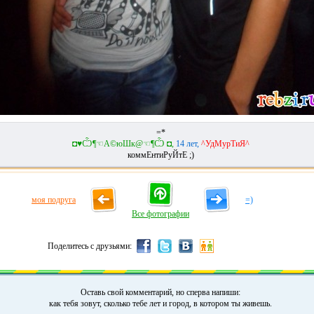
=*
◘♥Ѽ¶☜А©юШк@☜¶Ѽ ◘,
14 лет,
^УдМурТиЯ^
коммЕнтиРуЙтЕ ;)
моя подруга
=)
Все фотографии
Поделитесь с друзьями:
Оставь свой комментарий, но сперва напиши:
как тебя зовут, сколько тебе лет и город, в котором ты живешь.