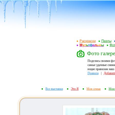
Раскраски
Пазлы
М
у
л
ь
т
ф
и
л
ь
м
ы
Фот
Фото галере
Поделись своими фо
самые удачные снимк
ющие правилам наш ф
Правила
|
Добавит
Все выставки
Это Я
Моя семья
Мои 