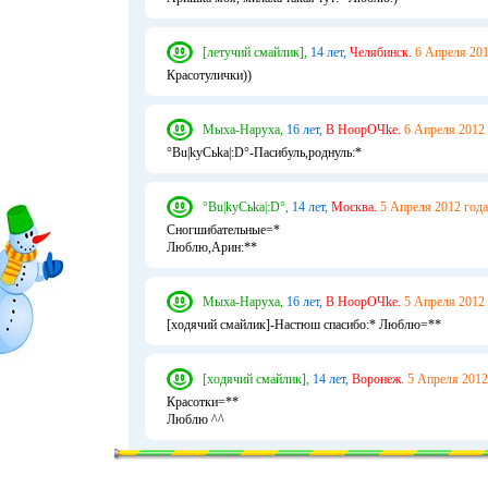
[летучий смайлик],
14 лет,
Челябинск.
6 Апреля 201
Красотулички))
Мыха-Наруха,
16 лет,
В НоорОЧke.
6 Апреля 2012 
°Bu|kyCьka|:D°-Пасибуль,роднуль:*
°Bu|kyCьka|:D°,
14 лет,
Москва.
5 Апреля 2012 года
Сногшибательные=*
Люблю,Арин:**
Мыха-Наруха,
16 лет,
В НоорОЧke.
5 Апреля 2012 
[ходячий смайлик]-Настюш спасибо:* Люблю=**
[ходячий смайлик],
14 лет,
Воронеж.
5 Апреля 2012
Красотки=**
Люблю ^^