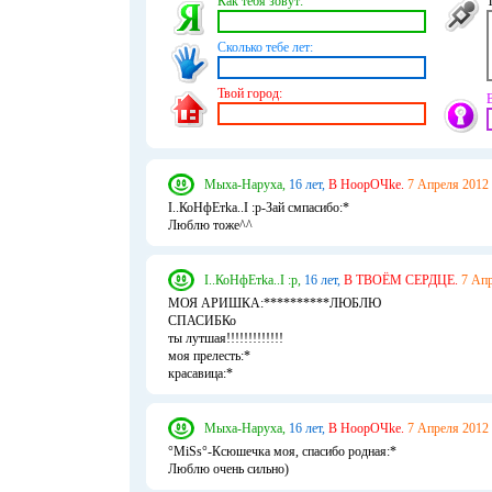
Как тебя зовут:
Сколько тебе лет:
Твой город:
Мыха-Наруха,
16 лет,
В НоорОЧke.
7 Апреля 2012 
I..КоНфЕтkа..I :p-Зай смпасибо:*
Люблю тоже^^
I..КоНфЕтkа..I :p,
16 лет,
В ТВОЁМ СЕРДЦЕ.
7 Апр
МОЯ АРИШКА:**********ЛЮБЛЮ
СПАСИБКо
ты лутшая!!!!!!!!!!!!!
моя прелесть:*
красавица:*
Мыха-Наруха,
16 лет,
В НоорОЧke.
7 Апреля 2012 
°MiSs°-Ксюшечка моя, спасибо родная:*
Люблю очень сильно)