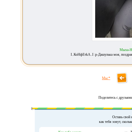
Мыха-Н
I..КоНфЕтkA..I :p-Дашулька моя, поздра
Мы:*
Поделитесь с друзьям
Оставь свой 
как тебя зовут, сколь