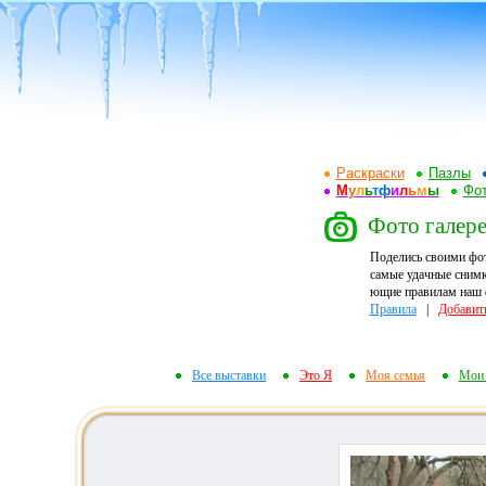
Раскраски
Пазлы
М
у
л
ь
т
ф
и
л
ь
м
ы
Фот
Фото галере
Поделись своими фо
самые удачные снимк
ющие правилам наш ф
Правила
|
Добавит
Все выставки
Это Я
Моя семья
Мои 