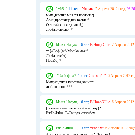
°MiSs°,
14 лет,
г.Москва.
7 Апреля 2012 года,
08:26
ммм,девочка моя,ты прелесть:)
Арин,красавица,как всегда:*
Оставайся всегда такой;)
Люблю сильно=*
Мыха-Наруха,
16 лет,
В НоорОЧke.
7 Апреля 2012 
:*|{аТюф|{а:*-Масьkа моя:*
Люблю тебя)
Пасибо):*
:*|{аТюф|{а:*,
15 лет,
С мамой=*.
6 Апреля 2012 го
Мамусь,такая классная,ваще=*
люблю сино=***
Мыха-Наруха,
16 лет,
В НоорОЧke.
6 Апреля 2012 
[летучий смайлик]-спасибо солнц:):*
ЕжЕвИчКо_О-Сашуля спасибоу
ЕжЕвИчКо_О,
13 лет,
*FanKy*.
6 Апреля 2012 года
Аришка моя, милаха такая тут:* Люблю:)