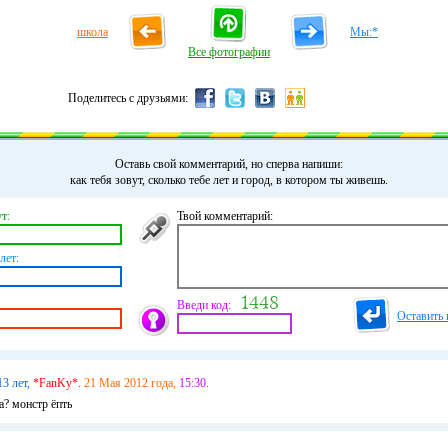
школа
Мы:*
Все фотографии
Поделитесь с друзьями:
Оставь свой комментарий, но сперва напиши:
как тебя зовут, сколько тебе лет и город, в котором ты живешь.
т:
Твой комментарий:
лет:
Введи код:
Оставить 
13 лет,
*FanKy*.
21 Мая 2012 года,
15:30.
а? монстр ёпть