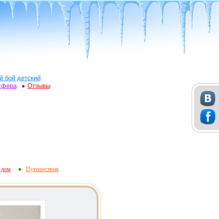
й бой детский
сфера
Отзывы
 дом
Путешествия