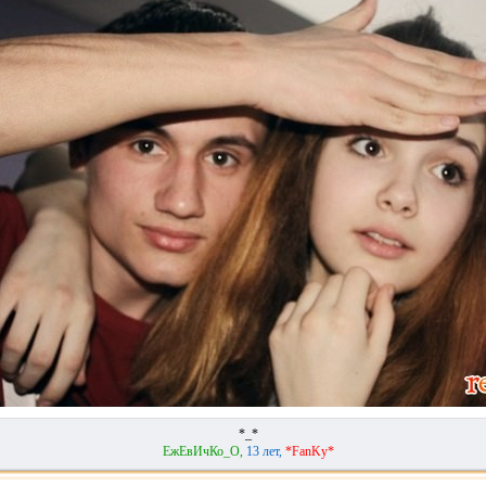
*_*
ЕжЕвИчКо_О,
13 лет,
*FanKy*