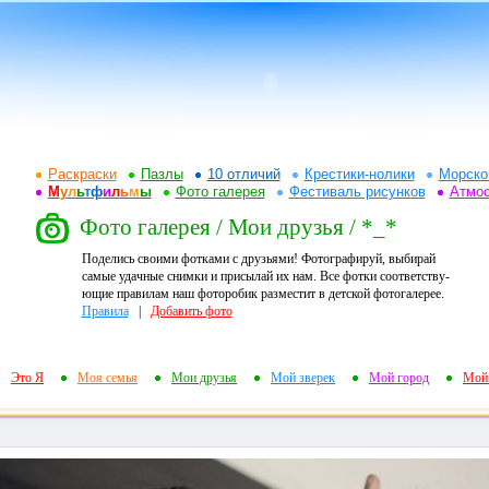
Раскраски
Пазлы
10 отличий
Крестики-нолики
Морско
М
у
л
ь
т
ф
и
л
ь
м
ы
Фото галерея
Фестиваль рисунков
Атмо
Фото галерея / Мои друзья / *_*
Поделись своими фотками с друзьями! Фотографируй, выбирай
самые удачные снимки и присылай их нам. Все фотки соответству-
ющие правилам наш фоторобик разместит в детской фотогалерее.
Правила
|
Добавить фото
Это Я
Моя семья
Мои друзья
Мой зверек
Мой город
Мой