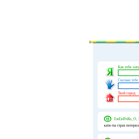
Как тебя зову
Сколько тебе 
Твой город:
ЕжЕвИчКо_О,
катя-ты страх потерял