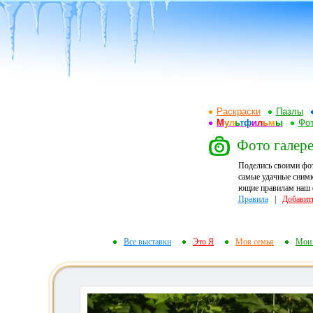
Раскраски
Пазлы
М
у
л
ь
т
ф
и
л
ь
м
ы
Фот
Фото галере
Поделись своими фо
самые удачные снимк
ющие правилам наш ф
Правила
|
Добавит
Все выставки
Это Я
Моя семья
Мои 