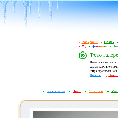
Раскраски
Пазлы
М
у
л
ь
т
ф
и
л
ь
м
ы
Фот
Фото галере
Поделись своими фо
самые удачные снимк
ющие правилам наш ф
Правила
|
Добавит
Все выставки
Это Я
Моя семья
Мои 