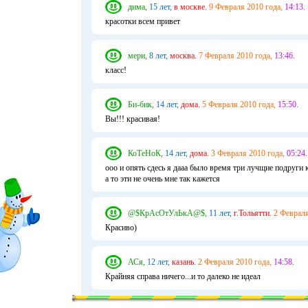
дима,
15 лет,
в москве.
9 Февраля 2010 года,
14:13.
красотки всем привет
мери,
8 лет,
москва.
7 Февраля 2010 года,
13:46.
класс!
Би-бик,
14 лет,
дома.
5 Февраля 2010 года,
15:50.
Вы!!! красивая!
КоТеНоК,
14 лет,
дома.
3 Февраля 2010 года,
05:24.
ооо и опять сдесь я дааа было время три лучщие подруги 
а то эти не очень мне так кажется
@$КрАсОтУлЬкА@$,
11 лет,
г.Тольятти.
2 Февраля
Красиво)
АСя,
12 лет,
казань.
2 Февраля 2010 года,
14:58.
Крайняя справа ничего...и то далеко не идеал