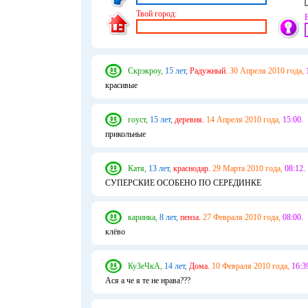
Твой город:
Скрэкроу,
15 лет,
Радужный.
30 Апреля 2010 года,
красивые
гоуст,
15 лет,
деревня.
14 Апреля 2010 года,
15:00.
прикольные
Катя,
13 лет,
краснодар.
29 Марта 2010 года,
08:12.
СУПЕРСКИЕ ОСОБЕНО ПО СЕРЕДИНКЕ
каринка,
8 лет,
пенза.
27 Февраля 2010 года,
08:00.
клёво
КуЗеЧкА,
14 лет,
Дома.
10 Февраля 2010 года,
16:3
Ася а че я те не нрава???