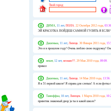
Твой город:
ДИМА,
11 лет,
ПОЛА.
22 Октября 2012 года,
03:36
ЭЙ КРАСОТКА ПОЙДЕШ САМНОЙ ГУЛЯТЬ Я ЕСЛИ 
Дашенька,
11 лет,
Липецк.
30 Января 2011 года,
15:
Это я в прошлом году! Очень люблю свою подружку! Она
некит,
12 лет,
незнаю!!!.
29 Мая 2010 года,
09:09.
прикол
Дашенька,
11 лет,
Липецк.
14 Мая 2010 года,
13:56.
Я в 51 первой школе! Я справа для слепых! А если фотка т
Танюффка,
10 лет,
Липецек.
1 Марта 2010 года,
10:
приветик знакомый двор )а ты в какой школе?