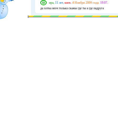
ира,
11 лет,
киев.
4 Ноября 2009 года,
19:07.
да хотка неоч толька скажы где ты а где падруга