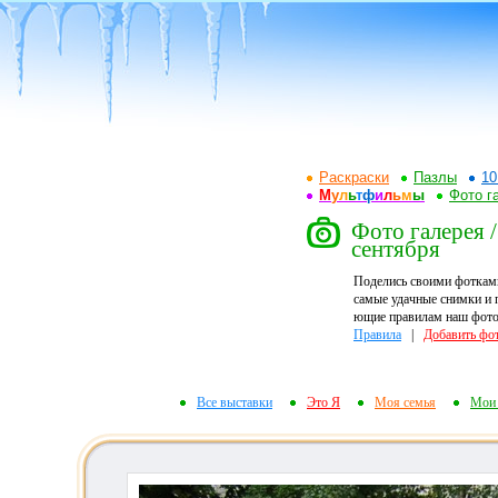
Раскраски
Пазлы
10
М
у
л
ь
т
ф
и
л
ь
м
ы
Фото г
Фото галерея /
сентября
Поделись своими фоткам
самые удачные снимки и 
ющие правилам наш фотор
Правила
|
Добавить фо
Все выставки
Это Я
Моя семья
Мои 