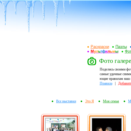
Раскраски
Пазлы
М
у
л
ь
т
ф
и
л
ь
м
ы
Фот
Фото галере
Поделись своими фо
самые удачные снимк
ющие правилам наш ф
Правила
|
Добавит
Все выставки
Это Я
Моя семья
М