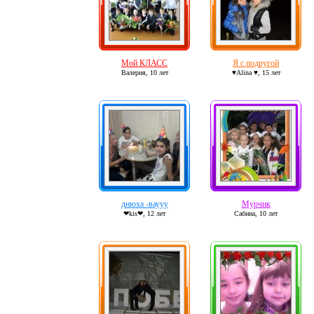
Мой КЛАСС
Я с подругой
Валерия,
10 лет
♥Alina ♥,
15 лет
днюха -ваууу
Мурчик
❤kis❤,
12 лет
Сабина,
10 лет