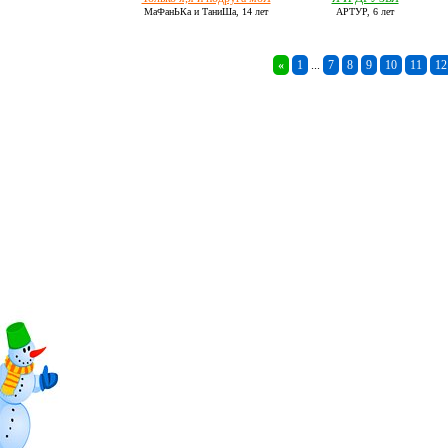
МаФанЬКа и ТаниШа,
14 лет
АРТУР,
6 лет
«
1
...
7
8
9
10
11
12