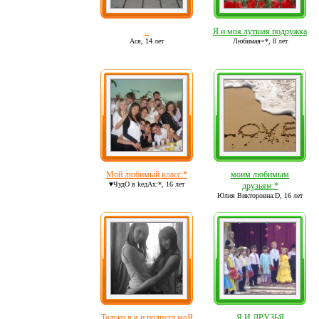
...
Я и моя лутшая подружка
Ася,
14 лет
Любимая=*,
8 лет
Мой любимый класс:*
моим любимым
♥ЧудО в kедАх:*,
16 лет
друзьям:*
Юлия Викторовна:D,
16 лет
Только я,я и подруга моЯ
Я И ДРУЗЬЯ