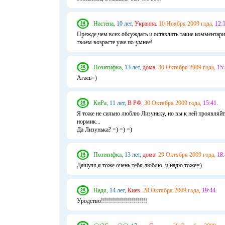
Настена,
10 лет,
Украина.
10 Ноября 2009 года,
12:1
Прежде,чем всех обсуждать и оставлять такие комментари
твоем возрасте уже по-умнее!
Позитифка,
13 лет,
дома.
30 Октября 2009 года,
15:
Агась=)
КиРа,
11 лет,
В РФ.
30 Октября 2009 года,
15:41.
Я тоже не сильно люблю Лизуньку, но вы к ней проявляйт
нормик...
Да Лизунька? =) =) =)
Позитифка,
13 лет,
дома.
29 Октября 2009 года,
18:
Дашуля,я тоже очень тебя люблю, и надю тоже=)
Надя,
14 лет,
Киев.
28 Октября 2009 года,
19:44.
Уродство!!!!!!!!!!!!!!!!!!!!!!!