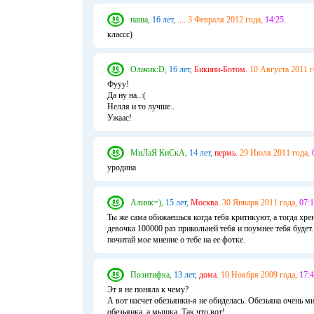
паша,
16 лет,
....
3 Февраля 2012 года,
14:25.
классс)
Ольчик:D,
16 лет,
Бикини-Ботом.
10 Августа 2011 г
Фууу!
Да ну на..:(
Нелля и то лучше..
Ужаас!
МиЛаЯ КиСкА,
14 лет,
пермь.
29 Июля 2011 года,
уродина
Алинк=),
15 лет,
Москва.
30 Января 2011 года,
07:1
Ты же сама обижаешься когда тебя критикуют, а тогда хре
девочка 100000 раз прикольней тебя и поумнее тебя будет.
почитай мое мнение о тебе на ее фотке.
Позитифка,
13 лет,
дома.
10 Ноября 2009 года,
17:4
Эт я не поняла к чему?
А вот насчет обезьянки-я не обиделась. Обезьяна очень м
обезьянка, а мышка. Так что вот!