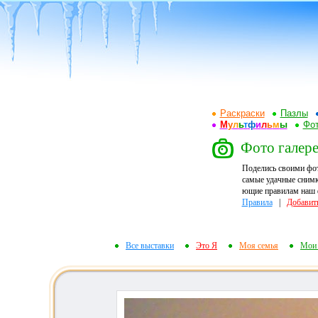
Раскраски
Пазлы
М
у
л
ь
т
ф
и
л
ь
м
ы
Фот
Фото галере
Поделись своими фо
самые удачные снимк
ющие правилам наш ф
Правила
|
Добавит
Все выставки
Это Я
Моя семья
Мои 