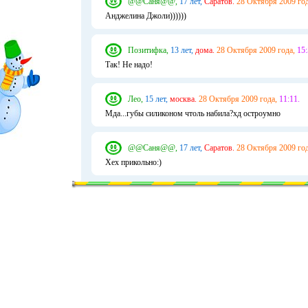
@@Саня@@,
17 лет,
Саратов.
28 Октября 2009 год
Анджелина Джоли))))))
Позитифка,
13 лет,
дома.
28 Октября 2009 года,
15:
Так! Не надо!
Лео,
15 лет,
москва.
28 Октября 2009 года,
11:11.
Мда...губы силиконом чтоль набила?хд остроумно
@@Саня@@,
17 лет,
Саратов.
28 Октября 2009 год
Хех прикольно:)