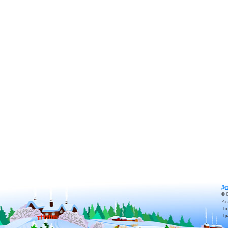
Дет
© 
Ра
По
Пр