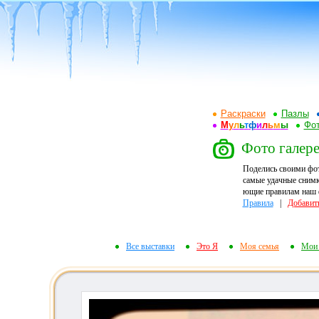
Раскраски
Пазлы
М
у
л
ь
т
ф
и
л
ь
м
ы
Фот
Фото галере
Поделись своими фо
самые удачные снимк
ющие правилам наш ф
Правила
|
Добавит
Все выставки
Это Я
Моя семья
Мои 