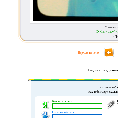
С новым 
:D Many baby^^
С пр
Верхом на коне
Поделитесь с друзьям
Оставь свой 
как тебя зовут, сколь
Как тебя зовут:
Сколько тебе лет: