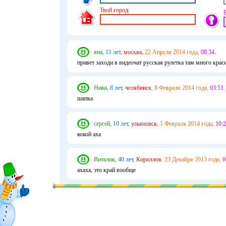
Твой город:
яна,
11 лет,
москва.
22 Апреля 2014 года,
08:34.
привет заходи в видеочат русская рулетка там много красивы
Нина,
8 лет,
челябинск.
8 Февраля 2014 года,
03:51.
шапка
сергей,
10 лет,
ульяновск.
1 Февраля 2014 года,
10:2
кокой аха
Виталик,
40 лет,
Кириллов.
23 Декабря 2013 года,
0
ахаха, это край вообще