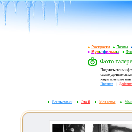
Раскраски
Пазлы
М
у
л
ь
т
ф
и
л
ь
м
ы
Фот
Фото галере
Поделись своими фо
самые удачные снимк
ющие правилам наш ф
Правила
|
Добавит
Все выставки
Это Я
Моя семья
Мои 