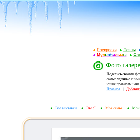
Раскраски
Пазлы
М
у
л
ь
т
ф
и
л
ь
м
ы
Фот
Фото галерея
Поделись своими фо
самые удачные снимк
ющие правилам наш ф
Правила
|
Добавит
Все выставки
Это Я
Моя семья
Мои 