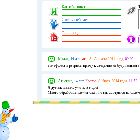
Как тебя зовут:
Сколько тебе лет:
Твой город:
Малая,
14 лет,
мгн.
31 Августа 2014 года,
09:00.
это эффект в ретрике, приму к сведению не буду пользов
Агнешка,
14 лет,
Краков.
8 Июля 2014 года,
11:52.
Я думала ваниль уже не в моде)
Много обработки...может она и не так смотрится на самом