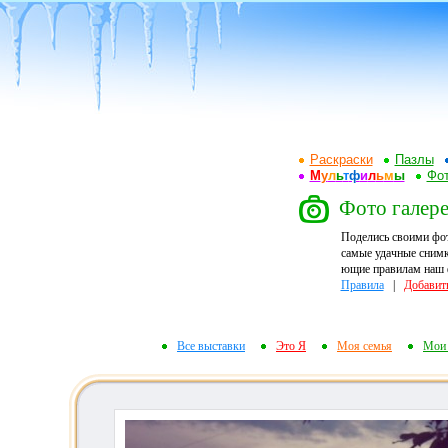
Раскраски
Пазлы
М
у
л
ь
т
ф
и
л
ь
м
ы
Фот
Фото галерея
Поделись своими фо
самые удачные снимк
ющие правилам наш ф
Правила
|
Добавит
Все выставки
Это Я
Моя семья
Мои 