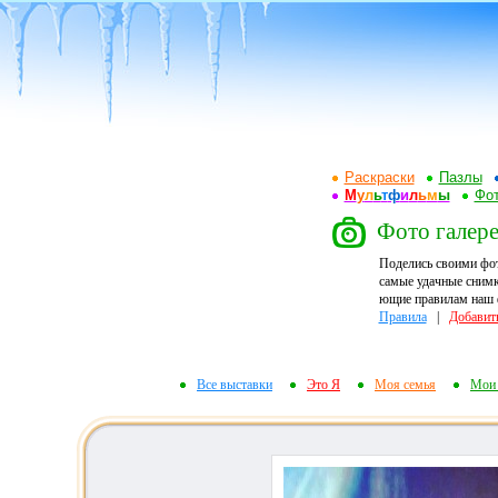
Раскраски
Пазлы
М
у
л
ь
т
ф
и
л
ь
м
ы
Фот
Фото галерея
Поделись своими фо
самые удачные снимк
ющие правилам наш ф
Правила
|
Добавит
Все выставки
Это Я
Моя семья
Мои 