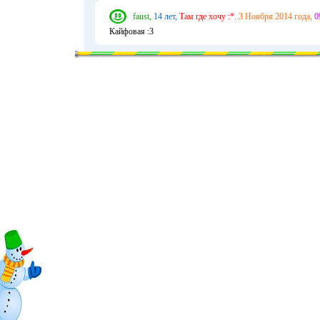
faust,
14 лет,
Там где хочу :*.
3 Ноября 2014 года,
0
Кайфовая :3