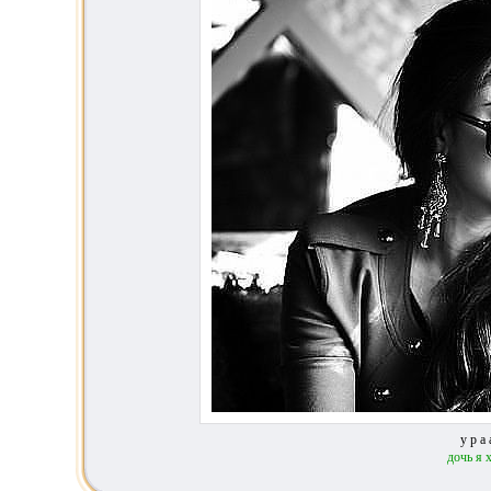
у р а 
дочь я 