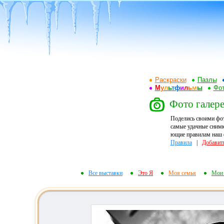
Раскраски
Пазлы
М
у
л
ь
т
ф
и
л
ь
м
ы
Фот
Фото галерея 
Поделись своими фо
самые удачные снимк
ющие правилам наш ф
Правила
|
Добавит
Все выставки
Это Я
Моя семья
Мои 