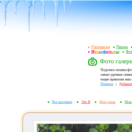
Раскраски
Пазлы
М
у
л
ь
т
ф
и
л
ь
м
ы
Фот
Фото галере
Поделись своими фо
самые удачные снимк
ющие правилам наш ф
Правила
|
Добавит
Все выставки
Это Я
Моя семья
Мои 