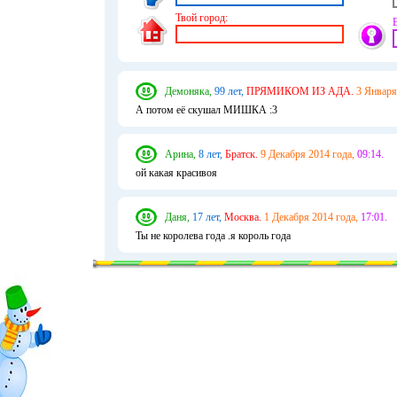
Твой город:
Демоняка,
99 лет,
ПРЯМИКОМ ИЗ АДА.
3 Января
А потом её скушал МИШКА :3
Арина,
8 лет,
Братск.
9 Декабря 2014 года,
09:14.
ой какая красивоя
Даня,
17 лет,
Москва.
1 Декабря 2014 года,
17:01.
Ты не королева года .я король года