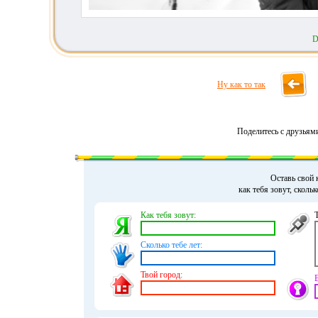
D
Ну как то так
Поделитесь с друзьям
Оставь свой 
как тебя зовут, сколь
Как тебя зовут:
Сколько тебе лет:
Твой город: