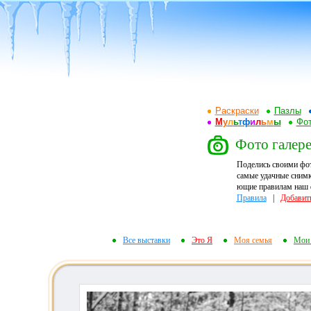
Раскраски
Пазлы
М
у
л
ь
т
ф
и
л
ь
м
ы
Фот
Фото галерея
Поделись своими фо
самые удачные снимк
ющие правилам наш ф
Правила
|
Добавит
Все выставки
Это Я
Моя семья
Мои 