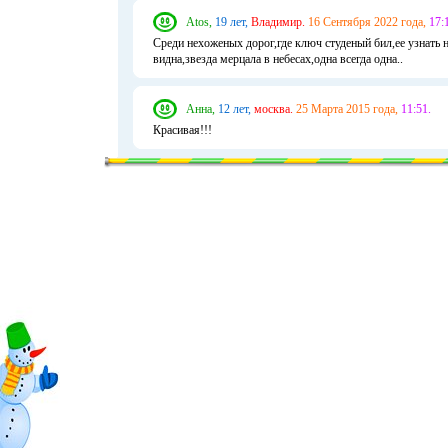
Atos,
19 лет,
Владимир.
16 Сентября 2022 года,
17:
Среди нехоженых дорог,где ключ студеный бил,ее узнать н
видна,звезда мерцала в небесах,одна всегда одна..
Анна,
12 лет,
москва.
25 Марта 2015 года,
11:51.
Красивая!!!