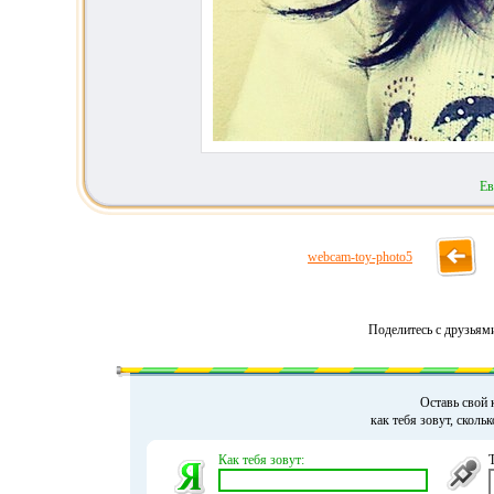
Ев
webcam-toy-photo5
Поделитесь с друзьям
Оставь свой 
как тебя зовут, сколь
Как тебя зовут: