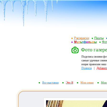
Раскраски
Пазлы
М
у
л
ь
т
ф
и
л
ь
м
ы
Фот
Фото галере
Поделись своими фо
самые удачные снимк
ющие правилам наш ф
Правила
|
Добавит
Все выставки
Это Я
Моя семья
Мои 