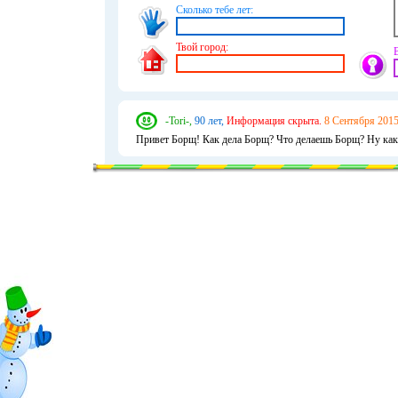
Сколько тебе лет:
Твой город:
-Tori-,
90 лет,
Информация скрыта.
8 Сентября 2015
Привет Борщ! Как дела Борщ? Что делаешь Борщ? Ну как 