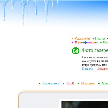
Раскраски
Пазлы
М
у
л
ь
т
ф
и
л
ь
м
ы
Фот
Фото галере
Поделись своими фо
самые удачные снимк
ющие правилам наш ф
Правила
|
Добавит
Все выставки
Это Я
Моя семья
Мои 