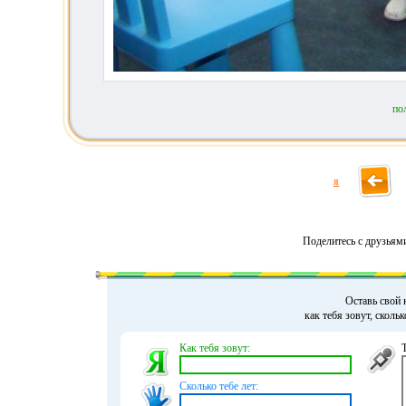
по
я
Поделитесь с друзьям
Оставь свой 
как тебя зовут, сколь
Как тебя зовут:
Сколько тебе лет: