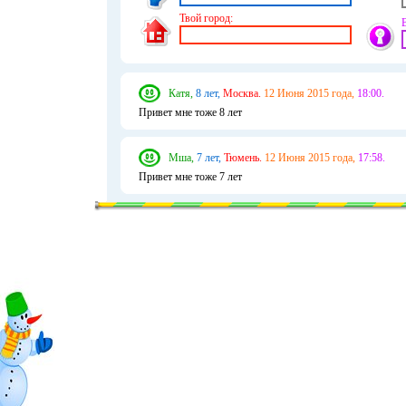
Твой город:
Катя,
8 лет,
Москва.
12 Июня 2015 года,
18:00.
Привет мне тоже 8 лет
Мша,
7 лет,
Тюмень.
12 Июня 2015 года,
17:58.
Привет мне тоже 7 лет