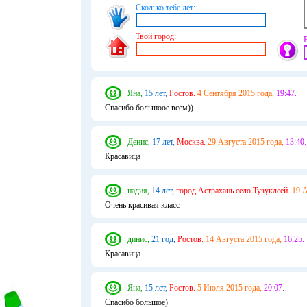
Сколько тебе лет:
Твой город:
Яна,
15 лет,
Ростов.
4 Сентября 2015 года,
19:47.
Спасибо большоое всем))
Денис,
17 лет,
Москва.
29 Августа 2015 года,
13:40.
Красавица
надия,
14 лет,
город Астрахань село Тузуклеей.
19 А
Очень красивая класс
динис,
21 год,
Ростов.
14 Августа 2015 года,
16:25.
Красавица
Яна,
15 лет,
Ростов.
5 Июля 2015 года,
20:07.
Спасибо большое)