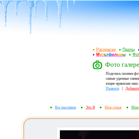
Раскраски
Пазлы
М
у
л
ь
т
ф
и
л
ь
м
ы
Фот
Фото галере
Поделись своими фо
самые удачные снимк
ющие правилам наш ф
Правила
|
Добавит
Все выставки
Это Я
Моя семья
Мои 