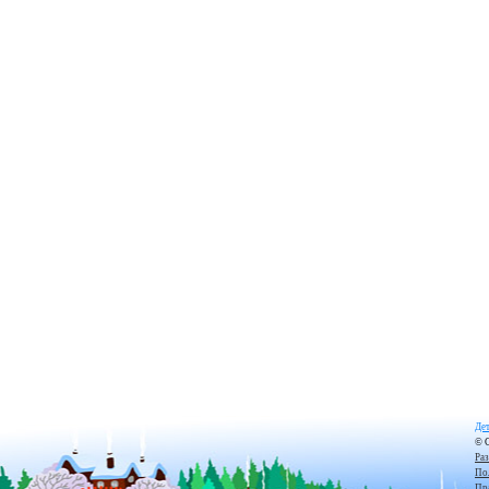
Дет
© 
Ра
По
Пр