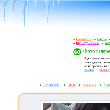
Раскраски
Пазлы
М
у
л
ь
т
ф
и
л
ь
м
ы
Фот
Фото галере
Поделись своими фо
самые удачные снимк
ющие правилам наш ф
Правила
|
Добавит
Все выставки
Это Я
Моя семья
Мои 