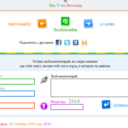
Я)
Ира,
17 лет,
Волгоград
#выпускник016
я у садику
Все фотографии
Поделитесь с друзьями:
Оставь свой комментарий, но сперва напиши:
как тебя зовут, сколько тебе лет и город, в котором ты живешь.
т:
Твой комментарий:
лет:
Введи код:
Оставить 
иров.
28 Сентября 2023 года,
10:51.