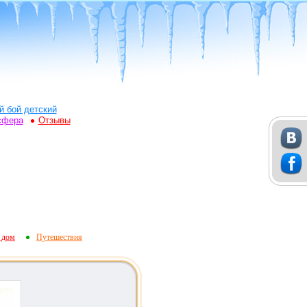
й бой детский
сфера
Отзывы
 дом
Путешествия