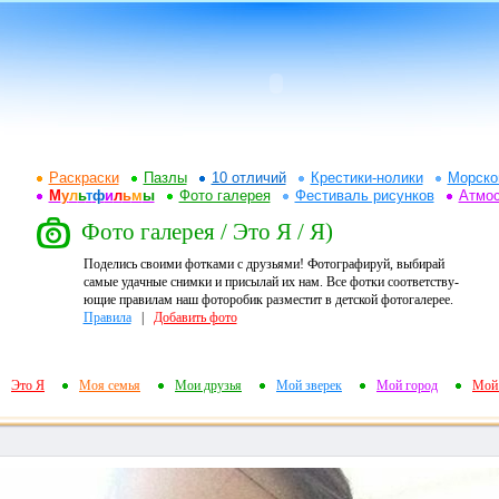
Раскраски
Пазлы
10 отличий
Крестики-нолики
Морско
М
у
л
ь
т
ф
и
л
ь
м
ы
Фото галерея
Фестиваль рисунков
Атмо
Фото галерея / Это Я / Я)
Поделись своими фотками с друзьями! Фотографируй, выбирай
самые удачные снимки и присылай их нам. Все фотки соответству-
ющие правилам наш фоторобик разместит в детской фотогалерее.
Правила
|
Добавить фото
Это Я
Моя семья
Мои друзья
Мой зверек
Мой город
Мой