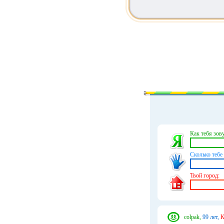
Как тебя зову
Сколько тебе 
Твой город:
colpak,
99 лет,
К