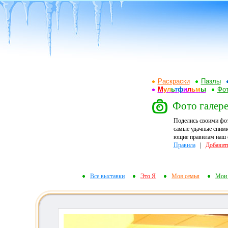
Раскраски
Пазлы
М
у
л
ь
т
ф
и
л
ь
м
ы
Фот
Фото галере
Поделись своими фо
самые удачные снимк
ющие правилам наш ф
Правила
|
Добавит
Все выставки
Это Я
Моя семья
Мои 