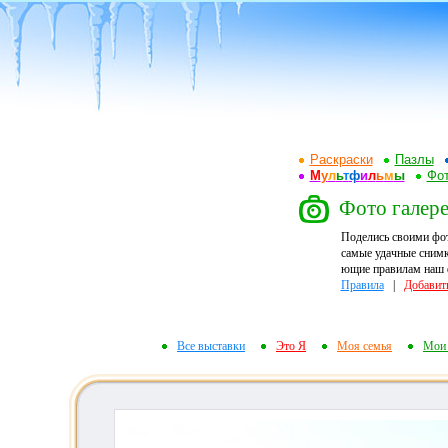
Раскраски
Пазлы
М
у
л
ь
т
ф
и
л
ь
м
ы
Фот
Фото галере
Поделись своими фо
самые удачные снимк
ющие правилам наш ф
Правила
|
Добавит
Все выставки
Это Я
Моя семья
Мои 