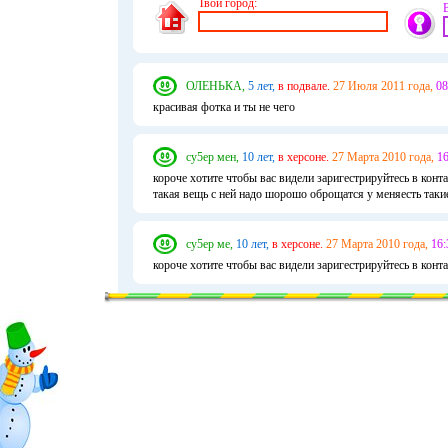
Твой город:
ОЛЕНЬКА,
5 лет,
в подвале.
27 Июля 2011 года,
08
красивая фотка и ты не чего
су5ер мен,
10 лет,
в херсоне.
27 Марта 2010 года,
16
короче хотите чтобы вас видели заригестрируйтесь в конт
такая вещь с ней надо шорошо оброщатся у меняесть таки
су5ер ме,
10 лет,
в херсоне.
27 Марта 2010 года,
16:
короче хотите чтобы вас видели заригестрируйтесь в конта