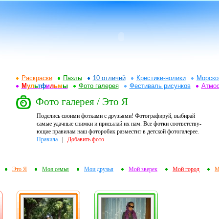
Раскраски
Пазлы
10 отличий
Крестики-нолики
Морско
М
у
л
ь
т
ф
и
л
ь
м
ы
Фото галерея
Фестиваль рисунков
Атмо
Фото галерея / Это Я
Поделись своими фотками с друзьями! Фотографируй, выбирай
самые удачные снимки и присылай их нам. Все фотки соответству-
ющие правилам наш фоторобик разместит в детской фотогалерее.
Правила
|
Добавить фото
Это Я
Моя семья
Мои друзья
Мой зверек
Мой город
М