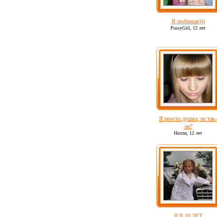
Я любимая)))
PussyGirl,
12 лет
Я просто душка, не так-
ли?
Нелли,
12 лет
Я В 10 ЛЕТ