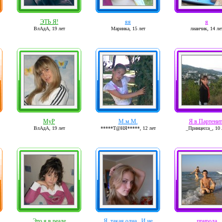
ЭТЬ Я!
яя
я
ВлАдА,
19 лет
Маринка,
15 лет
лианчик,
14 ле
МуР
М.м.М.
Я в Партенит
ВлАдА,
19 лет
*****Т@НЯ*****,
12 лет
_Принцесса_,
10 
Это я в реале
Я, такая одна.. И не
природа