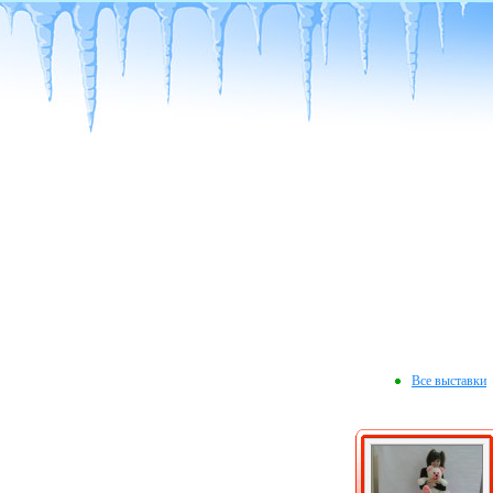
Все выставки