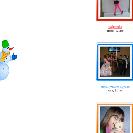
нафтюфа
настя,
12 лет
мои лучшие друзья
катя,
11 лет